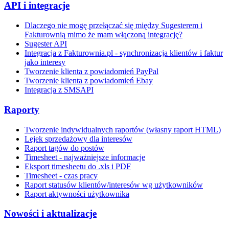
API i integracje
Dlaczego nie mogę przełączać się między Sugesterem i
Fakturownią mimo że mam włączoną integrację?
Sugester API
Integracja z Fakturownia.pl - synchronizacja klientów i faktur
jako interesy
Tworzenie klienta z powiadomień PayPal
Tworzenie klienta z powiadomień Ebay
Integracja z SMSAPI
Raporty
Tworzenie indywidualnych raportów (własny raport HTML)
Lejek sprzedażowy dla interesów
Raport tagów do postów
Timesheet - najważniejsze informacje
Eksport timesheetu do .xls i PDF
Timesheet - czas pracy
Raport statusów klientów/interesów wg użytkowników
Raport aktywności użytkownika
Nowości i aktualizacje