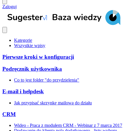
Zaloguj
Kategorie
Wszystkie wpisy
Pierwsze kroki w konfiguracji
Podręcznik użytkownika
Co to jest folder "do przydzielenia"
E-mail i helpdesk
Jak przypisać skrzynkę mailową do działu
CRM
Wideo - Praca z modułem CRM - Webinar z 7 marca 2017
Dodawanie do klienta pola dodatkowego - listy wyboru