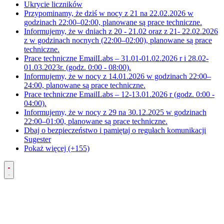
Ukrycie liczników
Przypominamy, że dziś w nocy z 21 na 22.02.2026 w
godzinach 22:00–02:00, planowane są prace techniczne.
Informujemy, że w dniach z 20 - 21.02 oraz z 21- 22.02.2026
z w godzinach nocnych (22:00–02:00), planowane są prace
techniczne.
Prace techniczne EmailLabs – 31.01-01.02.2026 r i 28.02-
01.03.2023r. (godz. 0:00 - 08:00).
Informujemy, że w nocy z 14.01.2026 w godzinach 22:00–
24:00, planowane są prace techniczne.
Prace techniczne EmailLabs – 12-13.01.2026 r (godz. 0:00 -
04:00).
Informujemy, że w nocy z 29 na 30.12.2025 w godzinach
22:00–01:00, planowane są prace techniczne.
Dbaj o bezpieczeństwo i pamiętaj o regułach komunikacji
Sugester
Pokaż więcej (+155)