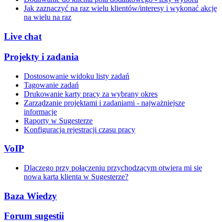
Jak zaznaczyć na raz wielu klientów/interesy i wykonać akcję
na wielu na raz
Live chat
Projekty i zadania
Dostosowanie widoku listy zadań
Tagowanie zadań
Drukowanie karty pracy za wybrany okres
Zarządzanie projektami i zadaniami - najważniejsze
informacje
Raporty w Sugesterze
Konfiguracja rejestracji czasu pracy
VoIP
Dlaczego przy połączeniu przychodzącym otwiera mi się
nowa karta klienta w Sugesterze?
Baza Wiedzy
Forum sugestii