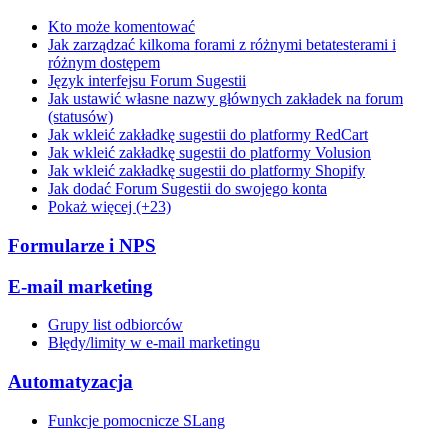
Kto może komentować
Jak zarządzać kilkoma forami z różnymi betatesterami i
różnym dostępem
Język interfejsu Forum Sugestii
Jak ustawić własne nazwy głównych zakładek na forum
(statusów)
Jak wkleić zakładkę sugestii do platformy RedCart
Jak wkleić zakładkę sugestii do platformy Volusion
Jak wkleić zakładkę sugestii do platformy Shopify
Jak dodać Forum Sugestii do swojego konta
Pokaż więcej (+23)
Formularze i NPS
E-mail marketing
Grupy list odbiorców
Błędy/limity w e-mail marketingu
Automatyzacja
Funkcje pomocnicze SLang