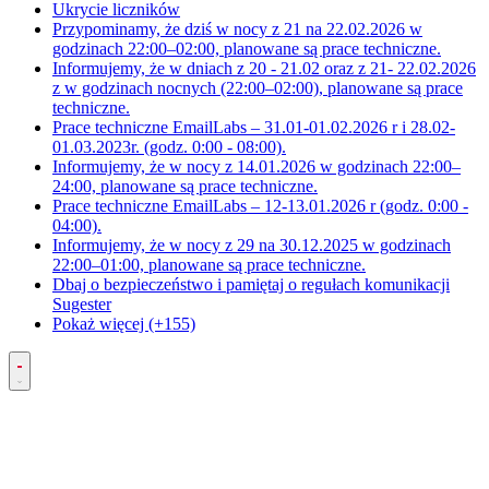
Ukrycie liczników
Przypominamy, że dziś w nocy z 21 na 22.02.2026 w
godzinach 22:00–02:00, planowane są prace techniczne.
Informujemy, że w dniach z 20 - 21.02 oraz z 21- 22.02.2026
z w godzinach nocnych (22:00–02:00), planowane są prace
techniczne.
Prace techniczne EmailLabs – 31.01-01.02.2026 r i 28.02-
01.03.2023r. (godz. 0:00 - 08:00).
Informujemy, że w nocy z 14.01.2026 w godzinach 22:00–
24:00, planowane są prace techniczne.
Prace techniczne EmailLabs – 12-13.01.2026 r (godz. 0:00 -
04:00).
Informujemy, że w nocy z 29 na 30.12.2025 w godzinach
22:00–01:00, planowane są prace techniczne.
Dbaj o bezpieczeństwo i pamiętaj o regułach komunikacji
Sugester
Pokaż więcej (+155)