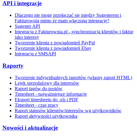
API i integracje
Dlaczego nie mogę przełączać się między Sugesterem i
Fakturownią mimo że mam włączoną integrację?
Sugester API
Integracja z Fakturownia.pl - synchronizacja klientów i faktur
jako interesy
Tworzenie klienta z powiadomień PayPal
Tworzenie klienta z powiadomień Ebay
Integracja z SMSAPI
Raporty
Tworzenie indywidualnych raportów (własny raport HTML)
Lejek sprzedażowy dla interesów
Raport tagów do postów
Timesheet - najważniejsze informacje
Eksport timesheetu do .xls i PDF
Timesheet - czas pracy
Raport statusów klientów/interesów wg użytkowników
Raport aktywności użytkownika
Nowości i aktualizacje