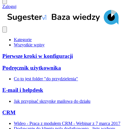
Zaloguj
Kategorie
Wszystkie wpisy
Pierwsze kroki w konfiguracji
Podręcznik użytkownika
Co to jest folder "do przydzielenia"
E-mail i helpdesk
Jak przypisać skrzynkę mailową do działu
CRM
Wideo - Praca z modułem CRM - Webinar z 7 marca 2017
Dodawanie do klienta pola dodatkowego - listy wyboru