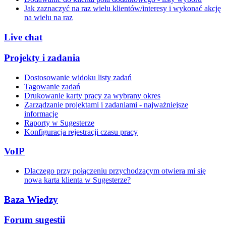
Jak zaznaczyć na raz wielu klientów/interesy i wykonać akcję
na wielu na raz
Live chat
Projekty i zadania
Dostosowanie widoku listy zadań
Tagowanie zadań
Drukowanie karty pracy za wybrany okres
Zarządzanie projektami i zadaniami - najważniejsze
informacje
Raporty w Sugesterze
Konfiguracja rejestracji czasu pracy
VoIP
Dlaczego przy połączeniu przychodzącym otwiera mi się
nowa karta klienta w Sugesterze?
Baza Wiedzy
Forum sugestii