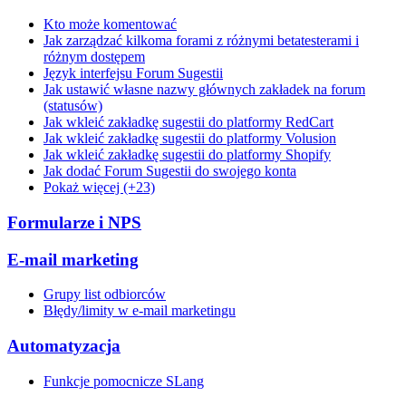
Kto może komentować
Jak zarządzać kilkoma forami z różnymi betatesterami i
różnym dostępem
Język interfejsu Forum Sugestii
Jak ustawić własne nazwy głównych zakładek na forum
(statusów)
Jak wkleić zakładkę sugestii do platformy RedCart
Jak wkleić zakładkę sugestii do platformy Volusion
Jak wkleić zakładkę sugestii do platformy Shopify
Jak dodać Forum Sugestii do swojego konta
Pokaż więcej (+23)
Formularze i NPS
E-mail marketing
Grupy list odbiorców
Błędy/limity w e-mail marketingu
Automatyzacja
Funkcje pomocnicze SLang