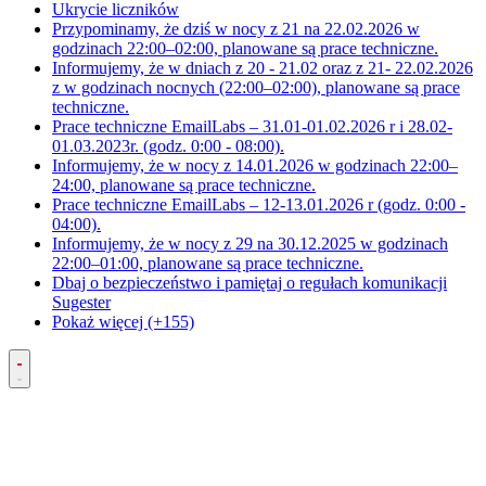
Ukrycie liczników
Przypominamy, że dziś w nocy z 21 na 22.02.2026 w
godzinach 22:00–02:00, planowane są prace techniczne.
Informujemy, że w dniach z 20 - 21.02 oraz z 21- 22.02.2026
z w godzinach nocnych (22:00–02:00), planowane są prace
techniczne.
Prace techniczne EmailLabs – 31.01-01.02.2026 r i 28.02-
01.03.2023r. (godz. 0:00 - 08:00).
Informujemy, że w nocy z 14.01.2026 w godzinach 22:00–
24:00, planowane są prace techniczne.
Prace techniczne EmailLabs – 12-13.01.2026 r (godz. 0:00 -
04:00).
Informujemy, że w nocy z 29 na 30.12.2025 w godzinach
22:00–01:00, planowane są prace techniczne.
Dbaj o bezpieczeństwo i pamiętaj o regułach komunikacji
Sugester
Pokaż więcej (+155)