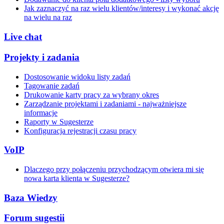
Jak zaznaczyć na raz wielu klientów/interesy i wykonać akcję
na wielu na raz
Live chat
Projekty i zadania
Dostosowanie widoku listy zadań
Tagowanie zadań
Drukowanie karty pracy za wybrany okres
Zarządzanie projektami i zadaniami - najważniejsze
informacje
Raporty w Sugesterze
Konfiguracja rejestracji czasu pracy
VoIP
Dlaczego przy połączeniu przychodzącym otwiera mi się
nowa karta klienta w Sugesterze?
Baza Wiedzy
Forum sugestii