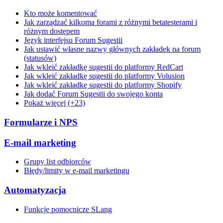
Kto może komentować
Jak zarządzać kilkoma forami z różnymi betatesterami i
różnym dostępem
Język interfejsu Forum Sugestii
Jak ustawić własne nazwy głównych zakładek na forum
(statusów)
Jak wkleić zakładkę sugestii do platformy RedCart
Jak wkleić zakładkę sugestii do platformy Volusion
Jak wkleić zakładkę sugestii do platformy Shopify
Jak dodać Forum Sugestii do swojego konta
Pokaż więcej (+23)
Formularze i NPS
E-mail marketing
Grupy list odbiorców
Błędy/limity w e-mail marketingu
Automatyzacja
Funkcje pomocnicze SLang