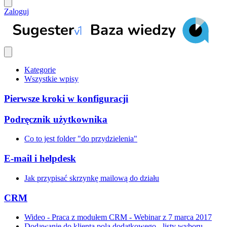
Zaloguj
Kategorie
Wszystkie wpisy
Pierwsze kroki w konfiguracji
Podręcznik użytkownika
Co to jest folder "do przydzielenia"
E-mail i helpdesk
Jak przypisać skrzynkę mailową do działu
CRM
Wideo - Praca z modułem CRM - Webinar z 7 marca 2017
Dodawanie do klienta pola dodatkowego - listy wyboru