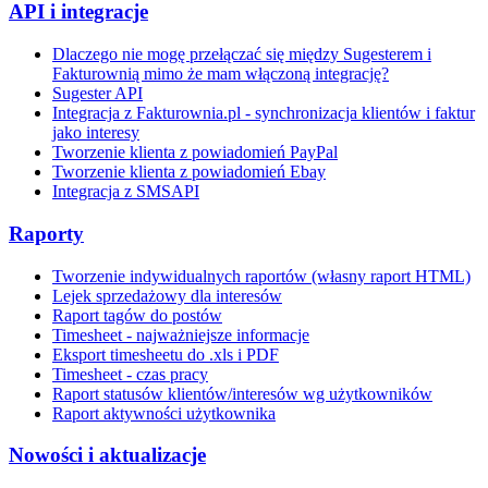
API i integracje
Dlaczego nie mogę przełączać się między Sugesterem i
Fakturownią mimo że mam włączoną integrację?
Sugester API
Integracja z Fakturownia.pl - synchronizacja klientów i faktur
jako interesy
Tworzenie klienta z powiadomień PayPal
Tworzenie klienta z powiadomień Ebay
Integracja z SMSAPI
Raporty
Tworzenie indywidualnych raportów (własny raport HTML)
Lejek sprzedażowy dla interesów
Raport tagów do postów
Timesheet - najważniejsze informacje
Eksport timesheetu do .xls i PDF
Timesheet - czas pracy
Raport statusów klientów/interesów wg użytkowników
Raport aktywności użytkownika
Nowości i aktualizacje