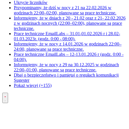
Ukrycie liczników
Przypominamy, że dziś w nocy z 21 na 22.02.2026 w
godzinach 22:00–02:00, planowane są prace techniczne.
Informujemy, że w dniach z 20 - 21.02 oraz z 21- 22.02.2026
z w godzinach nocnych (22:00–02:00), planowane są prace
techniczne.
Prace techniczne EmailLabs – 31.01-01.02.2026 r i 28.02-
01.03.2023r. (godz. 0:00 - 08:00).
Informujemy, że w nocy z 14.01.2026 w godzinach 22:00–
24:00, planowane są prace techniczne.
Prace techniczne EmailLabs – 12-13.01.2026 r (godz. 0:00 -
04:00).
Informujemy, że w nocy z 29 na 30.12.2025 w godzinach
22:00–01:00, planowane są prace techniczne.
Dbaj o bezpieczeństwo i pamiętaj o regułach komunikacji
Sugester
Pokaż więcej (+155)