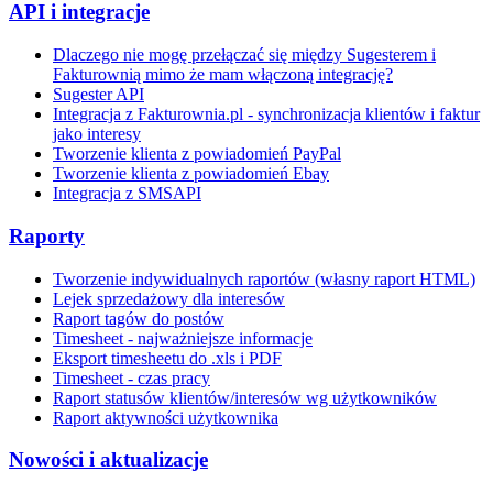
API i integracje
Dlaczego nie mogę przełączać się między Sugesterem i
Fakturownią mimo że mam włączoną integrację?
Sugester API
Integracja z Fakturownia.pl - synchronizacja klientów i faktur
jako interesy
Tworzenie klienta z powiadomień PayPal
Tworzenie klienta z powiadomień Ebay
Integracja z SMSAPI
Raporty
Tworzenie indywidualnych raportów (własny raport HTML)
Lejek sprzedażowy dla interesów
Raport tagów do postów
Timesheet - najważniejsze informacje
Eksport timesheetu do .xls i PDF
Timesheet - czas pracy
Raport statusów klientów/interesów wg użytkowników
Raport aktywności użytkownika
Nowości i aktualizacje