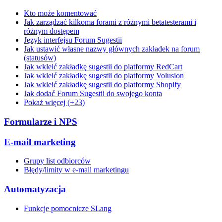
Kto może komentować
Jak zarządzać kilkoma forami z różnymi betatesterami i
różnym dostępem
Język interfejsu Forum Sugestii
Jak ustawić własne nazwy głównych zakładek na forum
(statusów)
Jak wkleić zakładkę sugestii do platformy RedCart
Jak wkleić zakładkę sugestii do platformy Volusion
Jak wkleić zakładkę sugestii do platformy Shopify
Jak dodać Forum Sugestii do swojego konta
Pokaż więcej (+23)
Formularze i NPS
E-mail marketing
Grupy list odbiorców
Błędy/limity w e-mail marketingu
Automatyzacja
Funkcje pomocnicze SLang