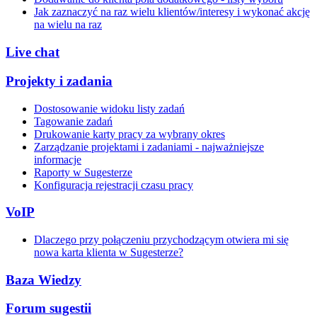
Jak zaznaczyć na raz wielu klientów/interesy i wykonać akcję
na wielu na raz
Live chat
Projekty i zadania
Dostosowanie widoku listy zadań
Tagowanie zadań
Drukowanie karty pracy za wybrany okres
Zarządzanie projektami i zadaniami - najważniejsze
informacje
Raporty w Sugesterze
Konfiguracja rejestracji czasu pracy
VoIP
Dlaczego przy połączeniu przychodzącym otwiera mi się
nowa karta klienta w Sugesterze?
Baza Wiedzy
Forum sugestii