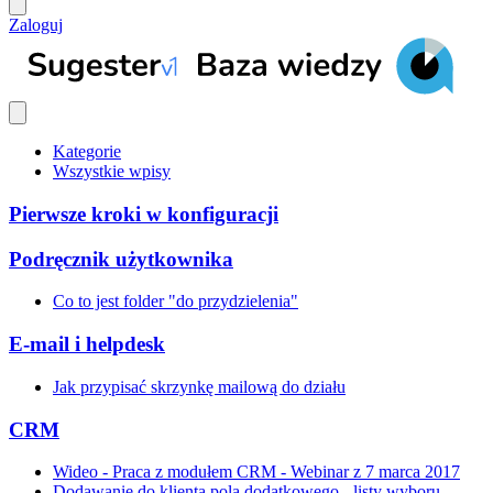
Zaloguj
Kategorie
Wszystkie wpisy
Pierwsze kroki w konfiguracji
Podręcznik użytkownika
Co to jest folder "do przydzielenia"
E-mail i helpdesk
Jak przypisać skrzynkę mailową do działu
CRM
Wideo - Praca z modułem CRM - Webinar z 7 marca 2017
Dodawanie do klienta pola dodatkowego - listy wyboru