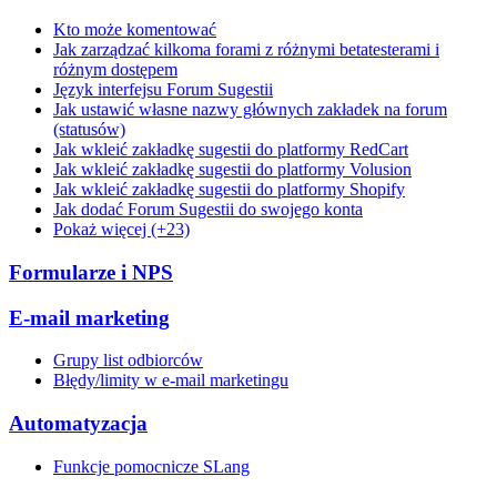
Kto może komentować
Jak zarządzać kilkoma forami z różnymi betatesterami i
różnym dostępem
Język interfejsu Forum Sugestii
Jak ustawić własne nazwy głównych zakładek na forum
(statusów)
Jak wkleić zakładkę sugestii do platformy RedCart
Jak wkleić zakładkę sugestii do platformy Volusion
Jak wkleić zakładkę sugestii do platformy Shopify
Jak dodać Forum Sugestii do swojego konta
Pokaż więcej (+23)
Formularze i NPS
E-mail marketing
Grupy list odbiorców
Błędy/limity w e-mail marketingu
Automatyzacja
Funkcje pomocnicze SLang