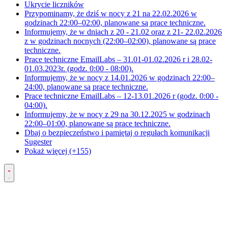
Ukrycie liczników
Przypominamy, że dziś w nocy z 21 na 22.02.2026 w
godzinach 22:00–02:00, planowane są prace techniczne.
Informujemy, że w dniach z 20 - 21.02 oraz z 21- 22.02.2026
z w godzinach nocnych (22:00–02:00), planowane są prace
techniczne.
Prace techniczne EmailLabs – 31.01-01.02.2026 r i 28.02-
01.03.2023r. (godz. 0:00 - 08:00).
Informujemy, że w nocy z 14.01.2026 w godzinach 22:00–
24:00, planowane są prace techniczne.
Prace techniczne EmailLabs – 12-13.01.2026 r (godz. 0:00 -
04:00).
Informujemy, że w nocy z 29 na 30.12.2025 w godzinach
22:00–01:00, planowane są prace techniczne.
Dbaj o bezpieczeństwo i pamiętaj o regułach komunikacji
Sugester
Pokaż więcej (+155)