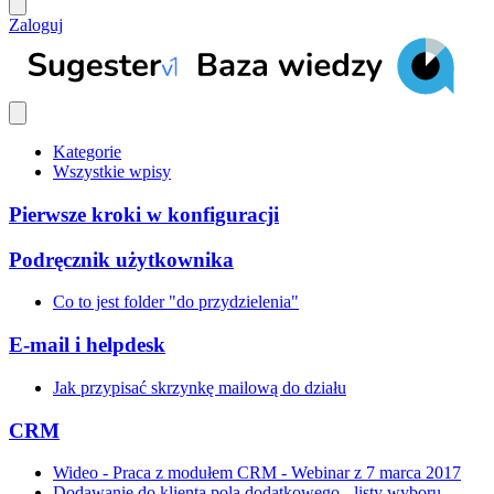
Zaloguj
Kategorie
Wszystkie wpisy
Pierwsze kroki w konfiguracji
Podręcznik użytkownika
Co to jest folder "do przydzielenia"
E-mail i helpdesk
Jak przypisać skrzynkę mailową do działu
CRM
Wideo - Praca z modułem CRM - Webinar z 7 marca 2017
Dodawanie do klienta pola dodatkowego - listy wyboru