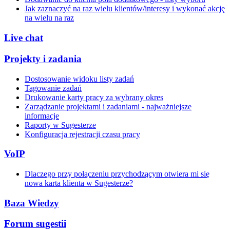
Jak zaznaczyć na raz wielu klientów/interesy i wykonać akcję
na wielu na raz
Live chat
Projekty i zadania
Dostosowanie widoku listy zadań
Tagowanie zadań
Drukowanie karty pracy za wybrany okres
Zarządzanie projektami i zadaniami - najważniejsze
informacje
Raporty w Sugesterze
Konfiguracja rejestracji czasu pracy
VoIP
Dlaczego przy połączeniu przychodzącym otwiera mi się
nowa karta klienta w Sugesterze?
Baza Wiedzy
Forum sugestii