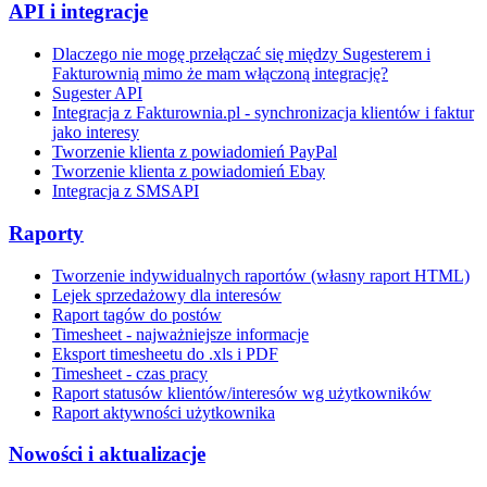
API i integracje
Dlaczego nie mogę przełączać się między Sugesterem i
Fakturownią mimo że mam włączoną integrację?
Sugester API
Integracja z Fakturownia.pl - synchronizacja klientów i faktur
jako interesy
Tworzenie klienta z powiadomień PayPal
Tworzenie klienta z powiadomień Ebay
Integracja z SMSAPI
Raporty
Tworzenie indywidualnych raportów (własny raport HTML)
Lejek sprzedażowy dla interesów
Raport tagów do postów
Timesheet - najważniejsze informacje
Eksport timesheetu do .xls i PDF
Timesheet - czas pracy
Raport statusów klientów/interesów wg użytkowników
Raport aktywności użytkownika
Nowości i aktualizacje