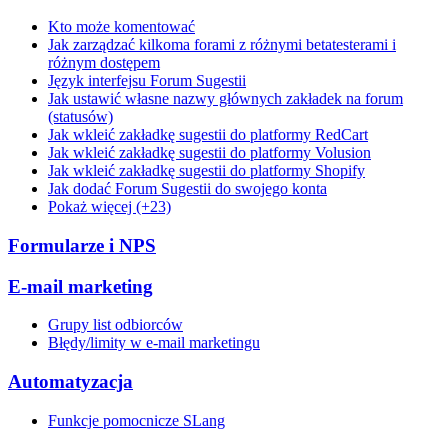
Kto może komentować
Jak zarządzać kilkoma forami z różnymi betatesterami i
różnym dostępem
Język interfejsu Forum Sugestii
Jak ustawić własne nazwy głównych zakładek na forum
(statusów)
Jak wkleić zakładkę sugestii do platformy RedCart
Jak wkleić zakładkę sugestii do platformy Volusion
Jak wkleić zakładkę sugestii do platformy Shopify
Jak dodać Forum Sugestii do swojego konta
Pokaż więcej (+23)
Formularze i NPS
E-mail marketing
Grupy list odbiorców
Błędy/limity w e-mail marketingu
Automatyzacja
Funkcje pomocnicze SLang