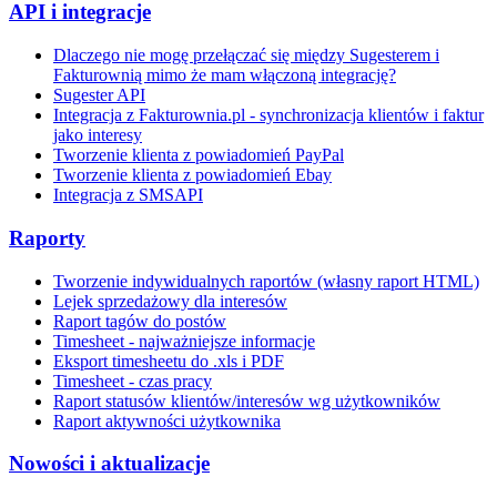
API i integracje
Dlaczego nie mogę przełączać się między Sugesterem i
Fakturownią mimo że mam włączoną integrację?
Sugester API
Integracja z Fakturownia.pl - synchronizacja klientów i faktur
jako interesy
Tworzenie klienta z powiadomień PayPal
Tworzenie klienta z powiadomień Ebay
Integracja z SMSAPI
Raporty
Tworzenie indywidualnych raportów (własny raport HTML)
Lejek sprzedażowy dla interesów
Raport tagów do postów
Timesheet - najważniejsze informacje
Eksport timesheetu do .xls i PDF
Timesheet - czas pracy
Raport statusów klientów/interesów wg użytkowników
Raport aktywności użytkownika
Nowości i aktualizacje