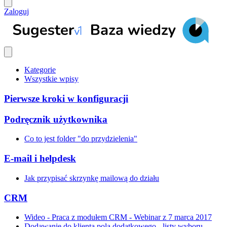
Zaloguj
Kategorie
Wszystkie wpisy
Pierwsze kroki w konfiguracji
Podręcznik użytkownika
Co to jest folder "do przydzielenia"
E-mail i helpdesk
Jak przypisać skrzynkę mailową do działu
CRM
Wideo - Praca z modułem CRM - Webinar z 7 marca 2017
Dodawanie do klienta pola dodatkowego - listy wyboru