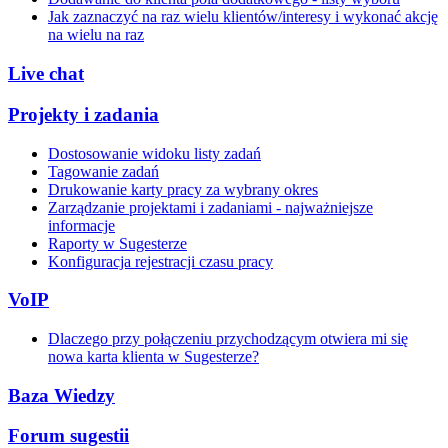
Jak zaznaczyć na raz wielu klientów/interesy i wykonać akcję
na wielu na raz
Live chat
Projekty i zadania
Dostosowanie widoku listy zadań
Tagowanie zadań
Drukowanie karty pracy za wybrany okres
Zarządzanie projektami i zadaniami - najważniejsze
informacje
Raporty w Sugesterze
Konfiguracja rejestracji czasu pracy
VoIP
Dlaczego przy połączeniu przychodzącym otwiera mi się
nowa karta klienta w Sugesterze?
Baza Wiedzy
Forum sugestii