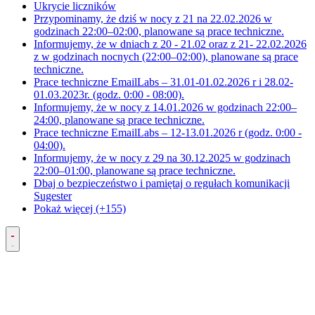
Ukrycie liczników
Przypominamy, że dziś w nocy z 21 na 22.02.2026 w
godzinach 22:00–02:00, planowane są prace techniczne.
Informujemy, że w dniach z 20 - 21.02 oraz z 21- 22.02.2026
z w godzinach nocnych (22:00–02:00), planowane są prace
techniczne.
Prace techniczne EmailLabs – 31.01-01.02.2026 r i 28.02-
01.03.2023r. (godz. 0:00 - 08:00).
Informujemy, że w nocy z 14.01.2026 w godzinach 22:00–
24:00, planowane są prace techniczne.
Prace techniczne EmailLabs – 12-13.01.2026 r (godz. 0:00 -
04:00).
Informujemy, że w nocy z 29 na 30.12.2025 w godzinach
22:00–01:00, planowane są prace techniczne.
Dbaj o bezpieczeństwo i pamiętaj o regułach komunikacji
Sugester
Pokaż więcej (+155)