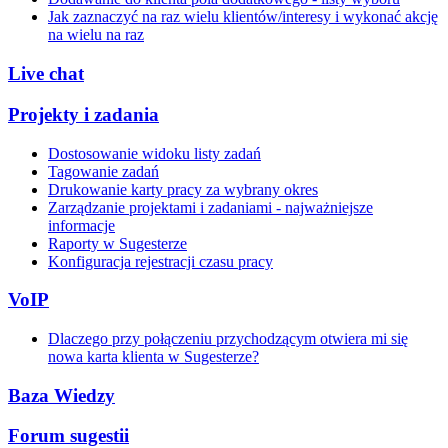
Jak zaznaczyć na raz wielu klientów/interesy i wykonać akcję
na wielu na raz
Live chat
Projekty i zadania
Dostosowanie widoku listy zadań
Tagowanie zadań
Drukowanie karty pracy za wybrany okres
Zarządzanie projektami i zadaniami - najważniejsze
informacje
Raporty w Sugesterze
Konfiguracja rejestracji czasu pracy
VoIP
Dlaczego przy połączeniu przychodzącym otwiera mi się
nowa karta klienta w Sugesterze?
Baza Wiedzy
Forum sugestii