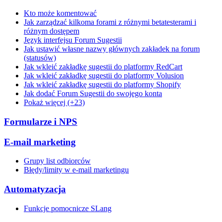
Kto może komentować
Jak zarządzać kilkoma forami z różnymi betatesterami i
różnym dostępem
Język interfejsu Forum Sugestii
Jak ustawić własne nazwy głównych zakładek na forum
(statusów)
Jak wkleić zakładkę sugestii do platformy RedCart
Jak wkleić zakładkę sugestii do platformy Volusion
Jak wkleić zakładkę sugestii do platformy Shopify
Jak dodać Forum Sugestii do swojego konta
Pokaż więcej (+23)
Formularze i NPS
E-mail marketing
Grupy list odbiorców
Błędy/limity w e-mail marketingu
Automatyzacja
Funkcje pomocnicze SLang