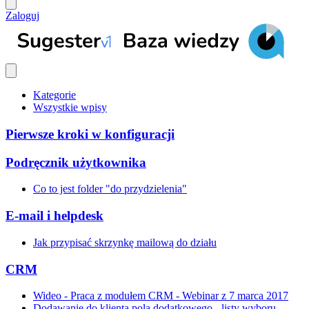
Zaloguj
Kategorie
Wszystkie wpisy
Pierwsze kroki w konfiguracji
Podręcznik użytkownika
Co to jest folder "do przydzielenia"
E-mail i helpdesk
Jak przypisać skrzynkę mailową do działu
CRM
Wideo - Praca z modułem CRM - Webinar z 7 marca 2017
Dodawanie do klienta pola dodatkowego - listy wyboru