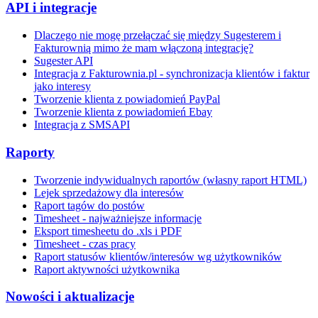
API i integracje
Dlaczego nie mogę przełączać się między Sugesterem i
Fakturownią mimo że mam włączoną integrację?
Sugester API
Integracja z Fakturownia.pl - synchronizacja klientów i faktur
jako interesy
Tworzenie klienta z powiadomień PayPal
Tworzenie klienta z powiadomień Ebay
Integracja z SMSAPI
Raporty
Tworzenie indywidualnych raportów (własny raport HTML)
Lejek sprzedażowy dla interesów
Raport tagów do postów
Timesheet - najważniejsze informacje
Eksport timesheetu do .xls i PDF
Timesheet - czas pracy
Raport statusów klientów/interesów wg użytkowników
Raport aktywności użytkownika
Nowości i aktualizacje