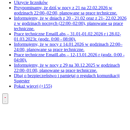
Ukrycie liczników
Przypominamy, że dziś w nocy z 21 na 22.02.2026 w
godzinach 22:00–02:00, planowane są prace techniczne.
Informujemy, że w dniach z 20 - 21.02 oraz z 21- 22.02.2026
z w godzinach nocnych (22:00–02:00), planowane są prace
techniczne.
Prace techniczne EmailLabs – 31.01-01.02.2026 r i 28.02-
01.03.2023r. (godz. 0:00 - 08:00).
Informujemy, że w nocy z 14.01.2026 w godzinach 22:00–
24:00, planowane są prace techniczne.
Prace techniczne EmailLabs – 12-13.01.2026 r (godz. 0:00 -
04:00).
Informujemy, że w nocy z 29 na 30.12.2025 w godzinach
22:00–01:00, planowane są prace techniczne.
Dbaj o bezpieczeństwo i pamiętaj o regułach komunikacji
Sugester
Pokaż więcej (+155)