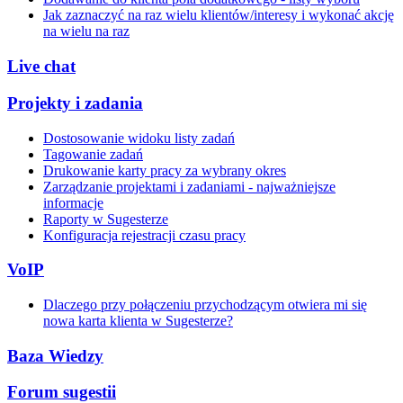
Jak zaznaczyć na raz wielu klientów/interesy i wykonać akcję
na wielu na raz
Live chat
Projekty i zadania
Dostosowanie widoku listy zadań
Tagowanie zadań
Drukowanie karty pracy za wybrany okres
Zarządzanie projektami i zadaniami - najważniejsze
informacje
Raporty w Sugesterze
Konfiguracja rejestracji czasu pracy
VoIP
Dlaczego przy połączeniu przychodzącym otwiera mi się
nowa karta klienta w Sugesterze?
Baza Wiedzy
Forum sugestii