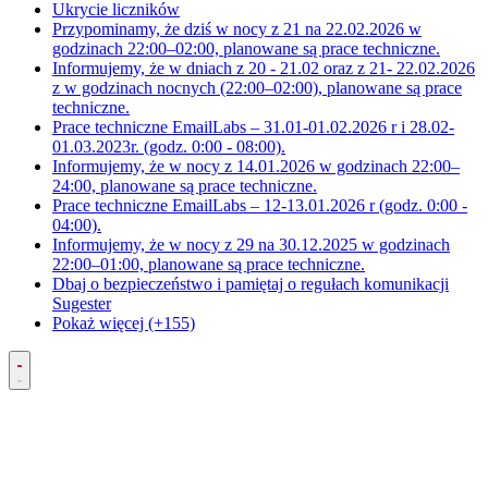
Ukrycie liczników
Przypominamy, że dziś w nocy z 21 na 22.02.2026 w
godzinach 22:00–02:00, planowane są prace techniczne.
Informujemy, że w dniach z 20 - 21.02 oraz z 21- 22.02.2026
z w godzinach nocnych (22:00–02:00), planowane są prace
techniczne.
Prace techniczne EmailLabs – 31.01-01.02.2026 r i 28.02-
01.03.2023r. (godz. 0:00 - 08:00).
Informujemy, że w nocy z 14.01.2026 w godzinach 22:00–
24:00, planowane są prace techniczne.
Prace techniczne EmailLabs – 12-13.01.2026 r (godz. 0:00 -
04:00).
Informujemy, że w nocy z 29 na 30.12.2025 w godzinach
22:00–01:00, planowane są prace techniczne.
Dbaj o bezpieczeństwo i pamiętaj o regułach komunikacji
Sugester
Pokaż więcej (+155)