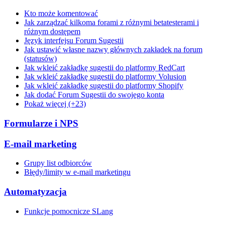
Kto może komentować
Jak zarządzać kilkoma forami z różnymi betatesterami i
różnym dostępem
Język interfejsu Forum Sugestii
Jak ustawić własne nazwy głównych zakładek na forum
(statusów)
Jak wkleić zakładkę sugestii do platformy RedCart
Jak wkleić zakładkę sugestii do platformy Volusion
Jak wkleić zakładkę sugestii do platformy Shopify
Jak dodać Forum Sugestii do swojego konta
Pokaż więcej (+23)
Formularze i NPS
E-mail marketing
Grupy list odbiorców
Błędy/limity w e-mail marketingu
Automatyzacja
Funkcje pomocnicze SLang