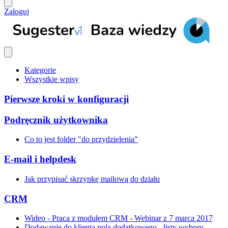
Zaloguj
Kategorie
Wszystkie wpisy
Pierwsze kroki w konfiguracji
Podręcznik użytkownika
Co to jest folder "do przydzielenia"
E-mail i helpdesk
Jak przypisać skrzynkę mailową do działu
CRM
Wideo - Praca z modułem CRM - Webinar z 7 marca 2017
Dodawanie do klienta pola dodatkowego - listy wyboru