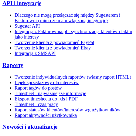
API i integracje
Dlaczego nie mogę przełączać się między Sugesterem i
Fakturownią mimo że mam włączoną integrację?
Sugester API
Integracja z Fakturownia.pl - synchronizacja klientów i faktur
jako interesy
Tworzenie klienta z powiadomień PayPal
Tworzenie klienta z powiadomień Ebay
Integracja z SMSAPI
Raporty
Tworzenie indywidualnych raportów (własny raport HTML)
Lejek sprzedażowy dla interesów
Raport tagów do postów
Timesheet - najważniejsze informacje
Eksport timesheetu do .xls i PDF
Timesheet - czas pracy
Raport statusów klientów/interesów wg użytkowników
Raport aktywności użytkownika
Nowości i aktualizacje