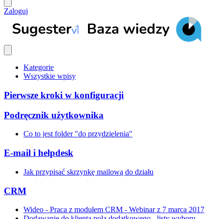
Zaloguj
Kategorie
Wszystkie wpisy
Pierwsze kroki w konfiguracji
Podręcznik użytkownika
Co to jest folder "do przydzielenia"
E-mail i helpdesk
Jak przypisać skrzynkę mailową do działu
CRM
Wideo - Praca z modułem CRM - Webinar z 7 marca 2017
Dodawanie do klienta pola dodatkowego - listy wyboru