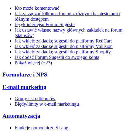
Kto może komentować
Jak zarządzać kilkoma forami z różnymi betatesterami i
różnym dostępem
Język interfejsu Forum Sugestii
Jak ustawić własne nazwy głównych zakładek na forum
(statusów)
Jak wkleić zakładkę sugestii do platformy RedCart
Jak wkleić zakładkę sugestii do platformy Volusion
Jak wkleić zakładkę sugestii do platformy Shopify
Jak dodać Forum Sugestii do swojego konta
Pokaż więcej (+23)
Formularze i NPS
E-mail marketing
Grupy list odbiorców
Błędy/limity w e-mail marketingu
Automatyzacja
Funkcje pomocnicze SLang