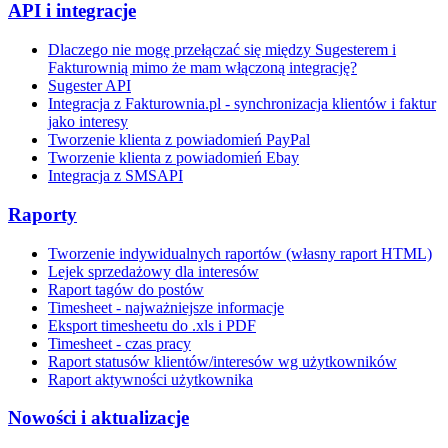
API i integracje
Dlaczego nie mogę przełączać się między Sugesterem i
Fakturownią mimo że mam włączoną integrację?
Sugester API
Integracja z Fakturownia.pl - synchronizacja klientów i faktur
jako interesy
Tworzenie klienta z powiadomień PayPal
Tworzenie klienta z powiadomień Ebay
Integracja z SMSAPI
Raporty
Tworzenie indywidualnych raportów (własny raport HTML)
Lejek sprzedażowy dla interesów
Raport tagów do postów
Timesheet - najważniejsze informacje
Eksport timesheetu do .xls i PDF
Timesheet - czas pracy
Raport statusów klientów/interesów wg użytkowników
Raport aktywności użytkownika
Nowości i aktualizacje