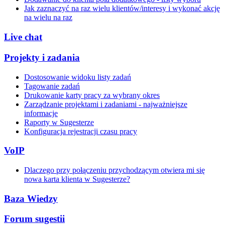
Jak zaznaczyć na raz wielu klientów/interesy i wykonać akcję
na wielu na raz
Live chat
Projekty i zadania
Dostosowanie widoku listy zadań
Tagowanie zadań
Drukowanie karty pracy za wybrany okres
Zarządzanie projektami i zadaniami - najważniejsze
informacje
Raporty w Sugesterze
Konfiguracja rejestracji czasu pracy
VoIP
Dlaczego przy połączeniu przychodzącym otwiera mi się
nowa karta klienta w Sugesterze?
Baza Wiedzy
Forum sugestii