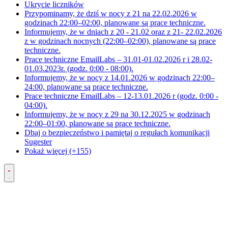
Ukrycie liczników
Przypominamy, że dziś w nocy z 21 na 22.02.2026 w
godzinach 22:00–02:00, planowane są prace techniczne.
Informujemy, że w dniach z 20 - 21.02 oraz z 21- 22.02.2026
z w godzinach nocnych (22:00–02:00), planowane są prace
techniczne.
Prace techniczne EmailLabs – 31.01-01.02.2026 r i 28.02-
01.03.2023r. (godz. 0:00 - 08:00).
Informujemy, że w nocy z 14.01.2026 w godzinach 22:00–
24:00, planowane są prace techniczne.
Prace techniczne EmailLabs – 12-13.01.2026 r (godz. 0:00 -
04:00).
Informujemy, że w nocy z 29 na 30.12.2025 w godzinach
22:00–01:00, planowane są prace techniczne.
Dbaj o bezpieczeństwo i pamiętaj o regułach komunikacji
Sugester
Pokaż więcej (+155)