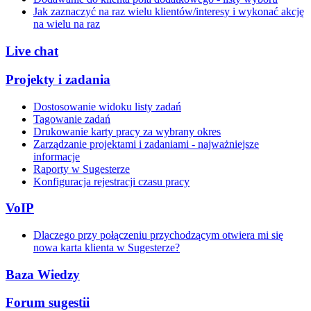
Jak zaznaczyć na raz wielu klientów/interesy i wykonać akcję
na wielu na raz
Live chat
Projekty i zadania
Dostosowanie widoku listy zadań
Tagowanie zadań
Drukowanie karty pracy za wybrany okres
Zarządzanie projektami i zadaniami - najważniejsze
informacje
Raporty w Sugesterze
Konfiguracja rejestracji czasu pracy
VoIP
Dlaczego przy połączeniu przychodzącym otwiera mi się
nowa karta klienta w Sugesterze?
Baza Wiedzy
Forum sugestii