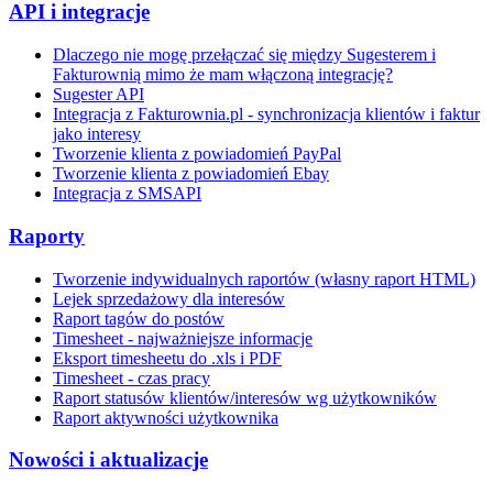
API i integracje
Dlaczego nie mogę przełączać się między Sugesterem i
Fakturownią mimo że mam włączoną integrację?
Sugester API
Integracja z Fakturownia.pl - synchronizacja klientów i faktur
jako interesy
Tworzenie klienta z powiadomień PayPal
Tworzenie klienta z powiadomień Ebay
Integracja z SMSAPI
Raporty
Tworzenie indywidualnych raportów (własny raport HTML)
Lejek sprzedażowy dla interesów
Raport tagów do postów
Timesheet - najważniejsze informacje
Eksport timesheetu do .xls i PDF
Timesheet - czas pracy
Raport statusów klientów/interesów wg użytkowników
Raport aktywności użytkownika
Nowości i aktualizacje