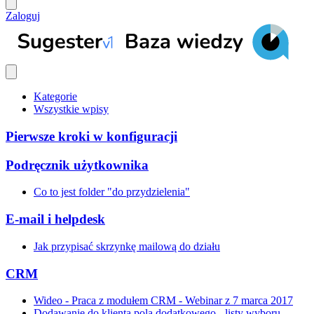
Zaloguj
Kategorie
Wszystkie wpisy
Pierwsze kroki w konfiguracji
Podręcznik użytkownika
Co to jest folder "do przydzielenia"
E-mail i helpdesk
Jak przypisać skrzynkę mailową do działu
CRM
Wideo - Praca z modułem CRM - Webinar z 7 marca 2017
Dodawanie do klienta pola dodatkowego - listy wyboru