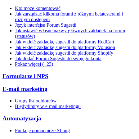
Kto może komentować
Jak zarządzać kilkoma forami z różnymi betatesterami i
różnym dostępem
Język interfejsu Forum Sugestii
Jak ustawić własne nazwy głównych zakładek na forum
(statusów)
Jak wkleić zakładkę sugestii do platformy RedCart
Jak wkleić zakładkę sugestii do platformy Volusion
Jak wkleić zakładkę sugestii do platformy Shopify
Jak dodać Forum Sugestii do swojego konta
Pokaż więcej (+23)
Formularze i NPS
E-mail marketing
Grupy list odbiorców
Błędy/limity w e-mail marketingu
Automatyzacja
Funkcje pomocnicze SLang