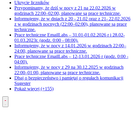
Ukrycie liczników
Przypominamy, że dziś w nocy z 21 na 22.02.2026 w
godzinach 22:00–02:00, planowane są prace techniczne.
Informujemy, że w dniach z 20 - 21.02 oraz z 21- 22.02.2026
z w godzinach nocnych (22:00–02:00), planowane są prace
techniczne.
Prace techniczne EmailLabs – 31.01-01.02.2026 r i 28.02-
01.03.2023r. (godz. 0:00 - 08:00).
Informujemy, że w nocy z 14.01.2026 w godzinach 22:00–
24:00, planowane są prace techniczne.
Prace techniczne EmailLabs – 12-13.01.2026 r (godz. 0:00 -
04:00).
Informujemy, że w nocy z 29 na 30.12.2025 w godzinach
22:00–01:00, planowane są prace techniczne.
Dbaj o bezpieczeństwo i pamiętaj o regułach komunikacji
Sugester
Pokaż więcej (+155)