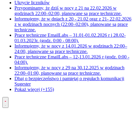
Ukrycie liczników
Przypominamy, że dziś w nocy z 21 na 22.02.2026 w
godzinach 22:00–02:00, planowane są prace techniczne.
Informujemy, że w dniach z 20 - 21.02 oraz z 21- 22.02.2026
z w godzinach nocnych (22:00–02:00), planowane są prace
techniczne.
Prace techniczne EmailLabs – 31.01-01.02.2026 r i 28.02-
01.03.2023r. (godz. 0:00 - 08:00).
Informujemy, że w nocy z 14.01.2026 w godzinach 22:00–
24:00, planowane są prace techniczne.
Prace techniczne EmailLabs – 12-13.01.2026 r (godz. 0:00 -
04:00).
Informujemy, że w nocy z 29 na 30.12.2025 w godzinach
22:00–01:00, planowane są prace techniczne.
Dbaj o bezpieczeństwo i pamiętaj o regułach komunikacji
Sugester
Pokaż więcej (+155)