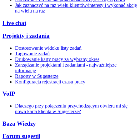
Jak zaznaczyć na raz wielu klientów/interesy i wykonać akcję
na wielu na raz
Live chat
Projekty i zadania
Dostosowanie widoku listy zadań
Tagowanie zadań
Drukowanie karty pracy za wybrany okres
Zarządzanie projektami i zadaniami - najważniejsze
informacje
Raporty w Sugesterze
Konfiguracja rejestracji czasu pracy
VoIP
Dlaczego przy połączeniu przychodzącym otwiera mi się
nowa karta klienta w Sugesterze?
Baza Wiedzy
Forum sugestii