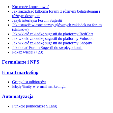
Kto może komentować
Jak zarządzać kilkoma forami z różnymi betatesterami i
różnym dostępem
Język interfejsu Forum Sugestii
Jak ustawić własne nazwy głównych zakładek na forum
(statusów)
Jak wkleić zakładkę sugestii do platformy RedCart
Jak wkleić zakładkę sugestii do platformy Volusion
Jak wkleić zakładkę sugestii do platformy Shopify
Jak dodać Forum Sugestii do swojego konta
Pokaż więcej (+23)
Formularze i NPS
E-mail marketing
Grupy list odbiorców
Błędy/limity w e-mail marketingu
Automatyzacja
Funkcje pomocnicze SLang