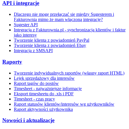
API i integracje
Dlaczego nie mogę przełączać się między Sugesterem i
Fakturownią mimo że mam włączoną integrację?
Sugester API
Integracja z Fakturownia.pl - synchronizacja klientów i faktur
jako interesy
Tworzenie klienta z powiadomień PayPal
Tworzenie klienta z powiadomień Ebay
Integracja z SMSAPI
Raporty
Tworzenie indywidualnych raportów (własny raport HTML)
Lejek sprzedażowy dla interesów
Raport tagów do postów
Timesheet - najważniejsze informacje
Eksport timesheetu do .xls i PDF
Timesheet - czas pracy
Raport statusów klientów/interesów wg użytkowników
Raport aktywności użytkownika
Nowości i aktualizacje