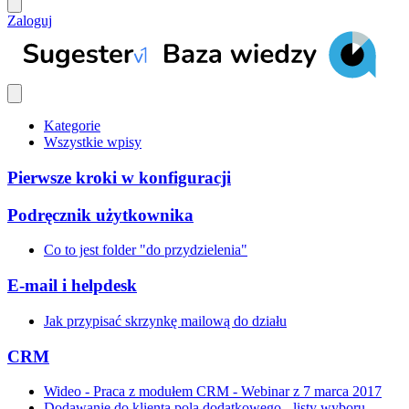
Zaloguj
Kategorie
Wszystkie wpisy
Pierwsze kroki w konfiguracji
Podręcznik użytkownika
Co to jest folder "do przydzielenia"
E-mail i helpdesk
Jak przypisać skrzynkę mailową do działu
CRM
Wideo - Praca z modułem CRM - Webinar z 7 marca 2017
Dodawanie do klienta pola dodatkowego - listy wyboru