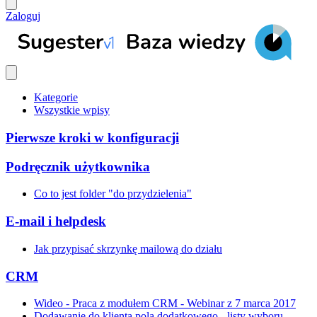
Zaloguj
Kategorie
Wszystkie wpisy
Pierwsze kroki w konfiguracji
Podręcznik użytkownika
Co to jest folder "do przydzielenia"
E-mail i helpdesk
Jak przypisać skrzynkę mailową do działu
CRM
Wideo - Praca z modułem CRM - Webinar z 7 marca 2017
Dodawanie do klienta pola dodatkowego - listy wyboru