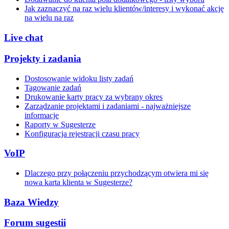
Jak zaznaczyć na raz wielu klientów/interesy i wykonać akcję
na wielu na raz
Live chat
Projekty i zadania
Dostosowanie widoku listy zadań
Tagowanie zadań
Drukowanie karty pracy za wybrany okres
Zarządzanie projektami i zadaniami - najważniejsze
informacje
Raporty w Sugesterze
Konfiguracja rejestracji czasu pracy
VoIP
Dlaczego przy połączeniu przychodzącym otwiera mi się
nowa karta klienta w Sugesterze?
Baza Wiedzy
Forum sugestii