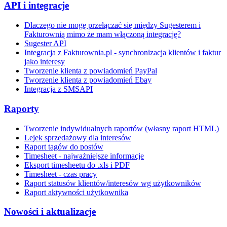
API i integracje
Dlaczego nie mogę przełączać się między Sugesterem i
Fakturownią mimo że mam włączoną integrację?
Sugester API
Integracja z Fakturownia.pl - synchronizacja klientów i faktur
jako interesy
Tworzenie klienta z powiadomień PayPal
Tworzenie klienta z powiadomień Ebay
Integracja z SMSAPI
Raporty
Tworzenie indywidualnych raportów (własny raport HTML)
Lejek sprzedażowy dla interesów
Raport tagów do postów
Timesheet - najważniejsze informacje
Eksport timesheetu do .xls i PDF
Timesheet - czas pracy
Raport statusów klientów/interesów wg użytkowników
Raport aktywności użytkownika
Nowości i aktualizacje