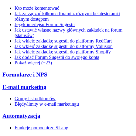
Kto może komentować
Jak zarządzać kilkoma forami z różnymi betatesterami i
różnym dostępem
Język interfejsu Forum Sugestii
Jak ustawić własne nazwy głównych zakładek na forum
(statusów)
Jak wkleić zakładkę sugestii do platformy RedCart
Jak wkleić zakładkę sugestii do platformy Volusion
Jak wkleić zakładkę sugestii do platformy Shopify
Jak dodać Forum Sugestii do swojego konta
Pokaż więcej (+23)
Formularze i NPS
E-mail marketing
Grupy list odbiorców
Błędy/limity w e-mail marketingu
Automatyzacja
Funkcje pomocnicze SLang