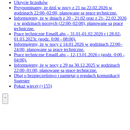
Ukrycie liczników
Przypominamy, że dziś w nocy z 21 na 22.02.2026 w
godzinach 22:00–02:00, planowane są prace techniczne.
Informujemy, że w dniach z 20 - 21.02 oraz z 21- 22.02.2026
z w godzinach nocnych (22:00–02:00), planowane są prace
techniczne.
Prace techniczne EmailLabs – 31.01-01.02.2026 r i 28.02-
01.03.2023r. (godz. 0:00 - 08:00).
Informujemy, że w nocy z 14.01.2026 w godzinach 22:00–
24:00, planowane są prace techniczne.
Prace techniczne EmailLabs – 12-13.01.2026 r (godz. 0:00 -
04:00).
Informujemy, że w nocy z 29 na 30.12.2025 w godzinach
22:00–01:00, planowane są prace techniczne.
Dbaj o bezpieczeństwo i pamiętaj o regułach komunikacji
Sugester
Pokaż więcej (+155)