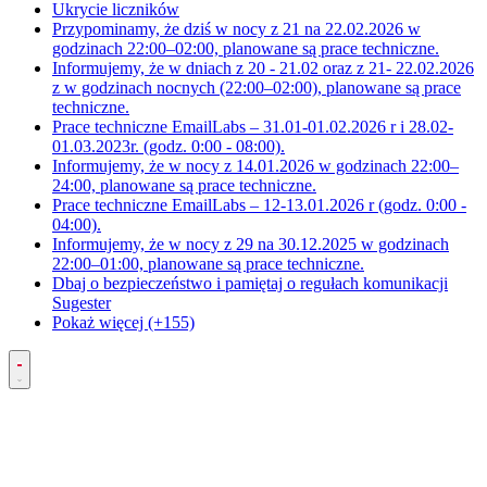
Ukrycie liczników
Przypominamy, że dziś w nocy z 21 na 22.02.2026 w
godzinach 22:00–02:00, planowane są prace techniczne.
Informujemy, że w dniach z 20 - 21.02 oraz z 21- 22.02.2026
z w godzinach nocnych (22:00–02:00), planowane są prace
techniczne.
Prace techniczne EmailLabs – 31.01-01.02.2026 r i 28.02-
01.03.2023r. (godz. 0:00 - 08:00).
Informujemy, że w nocy z 14.01.2026 w godzinach 22:00–
24:00, planowane są prace techniczne.
Prace techniczne EmailLabs – 12-13.01.2026 r (godz. 0:00 -
04:00).
Informujemy, że w nocy z 29 na 30.12.2025 w godzinach
22:00–01:00, planowane są prace techniczne.
Dbaj o bezpieczeństwo i pamiętaj o regułach komunikacji
Sugester
Pokaż więcej (+155)