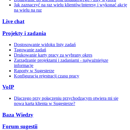
Jak zaznaczyć na raz wielu klientów/interesy i wykonać akcję
na wielu na raz
Live chat
Projekty i zadania
Dostosowanie widoku listy zadań
Tagowanie zadań
Drukowanie karty pracy za wybrany okres
Zarządzanie projektami i zadaniami - najważniejsze
informacje
Raporty w Sugesterze
Konfiguracja rejestracji czasu pracy
VoIP
Dlaczego przy połączeniu przychodzącym otwiera mi się
nowa karta klienta w Sugesterze?
Baza Wiedzy
Forum sugestii