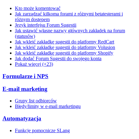
Kto może komentować
Jak zarządzać kilkoma forami z różnymi betatesterami i
różnym dostępem
Język interfejsu Forum Sugestii
Jak ustawić własne nazwy głównych zakładek na forum
(statusów)
Jak wkleić zakładkę sugestii do platformy RedCart
Jak wkleić zakładkę sugestii do platformy Volusion
Jak wkleić zakładkę sugestii do platformy Shopify
Jak dodać Forum Sugestii do swojego konta
Pokaż więcej (+23)
Formularze i NPS
E-mail marketing
Grupy list odbiorców
Błędy/limity w e-mail marketingu
Automatyzacja
Funkcje pomocnicze SLang