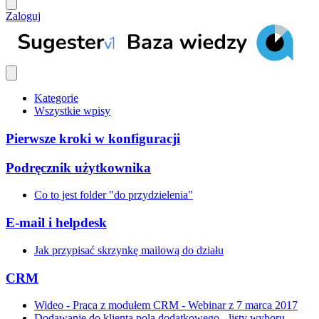
Zaloguj
Kategorie
Wszystkie wpisy
Pierwsze kroki w konfiguracji
Podręcznik użytkownika
Co to jest folder "do przydzielenia"
E-mail i helpdesk
Jak przypisać skrzynkę mailową do działu
CRM
Wideo - Praca z modułem CRM - Webinar z 7 marca 2017
Dodawanie do klienta pola dodatkowego - listy wyboru