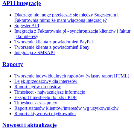
API i integracje
Dlaczego nie mogę przełączać się między Sugesterem i
Fakturownią mimo że mam włączoną integrację?
Sugester API
Integracja z Fakturownia.pl - synchronizacja klientów i faktur
jako interesy
Tworzenie klienta z powiadomień PayPal
Tworzenie klienta z powiadomień Ebay
Integracja z SMSAPI
Raporty
Tworzenie indywidualnych raportów (własny raport HTML)
Lejek sprzedażowy dla interesów
Raport tagów do postów
Timesheet - najważniejsze informacje
Eksport timesheetu do .xls i PDF
Timesheet - czas pracy
Raport statusów klientów/interesów wg użytkowników
Raport aktywności użytkownika
Nowości i aktualizacje