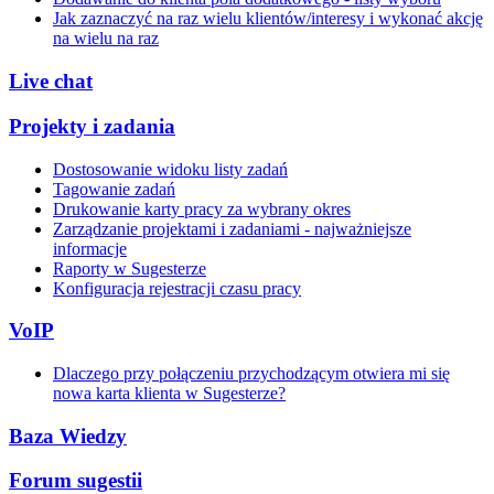
Jak zaznaczyć na raz wielu klientów/interesy i wykonać akcję
na wielu na raz
Live chat
Projekty i zadania
Dostosowanie widoku listy zadań
Tagowanie zadań
Drukowanie karty pracy za wybrany okres
Zarządzanie projektami i zadaniami - najważniejsze
informacje
Raporty w Sugesterze
Konfiguracja rejestracji czasu pracy
VoIP
Dlaczego przy połączeniu przychodzącym otwiera mi się
nowa karta klienta w Sugesterze?
Baza Wiedzy
Forum sugestii