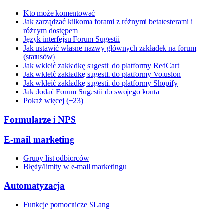
Kto może komentować
Jak zarządzać kilkoma forami z różnymi betatesterami i
różnym dostępem
Język interfejsu Forum Sugestii
Jak ustawić własne nazwy głównych zakładek na forum
(statusów)
Jak wkleić zakładkę sugestii do platformy RedCart
Jak wkleić zakładkę sugestii do platformy Volusion
Jak wkleić zakładkę sugestii do platformy Shopify
Jak dodać Forum Sugestii do swojego konta
Pokaż więcej (+23)
Formularze i NPS
E-mail marketing
Grupy list odbiorców
Błędy/limity w e-mail marketingu
Automatyzacja
Funkcje pomocnicze SLang