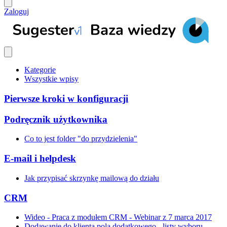
Zaloguj
Kategorie
Wszystkie wpisy
Pierwsze kroki w konfiguracji
Podręcznik użytkownika
Co to jest folder "do przydzielenia"
E-mail i helpdesk
Jak przypisać skrzynkę mailową do działu
CRM
Wideo - Praca z modułem CRM - Webinar z 7 marca 2017
Dodawanie do klienta pola dodatkowego - listy wyboru