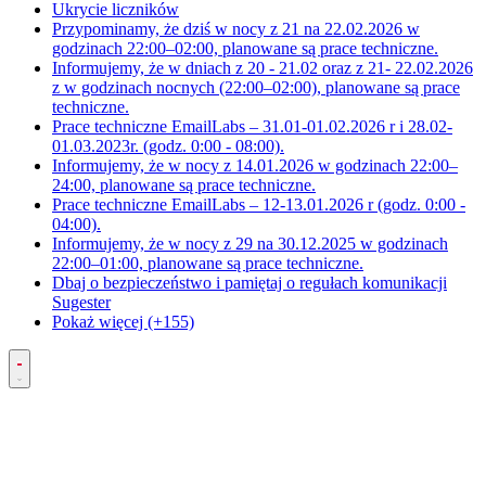
Ukrycie liczników
Przypominamy, że dziś w nocy z 21 na 22.02.2026 w
godzinach 22:00–02:00, planowane są prace techniczne.
Informujemy, że w dniach z 20 - 21.02 oraz z 21- 22.02.2026
z w godzinach nocnych (22:00–02:00), planowane są prace
techniczne.
Prace techniczne EmailLabs – 31.01-01.02.2026 r i 28.02-
01.03.2023r. (godz. 0:00 - 08:00).
Informujemy, że w nocy z 14.01.2026 w godzinach 22:00–
24:00, planowane są prace techniczne.
Prace techniczne EmailLabs – 12-13.01.2026 r (godz. 0:00 -
04:00).
Informujemy, że w nocy z 29 na 30.12.2025 w godzinach
22:00–01:00, planowane są prace techniczne.
Dbaj o bezpieczeństwo i pamiętaj o regułach komunikacji
Sugester
Pokaż więcej (+155)