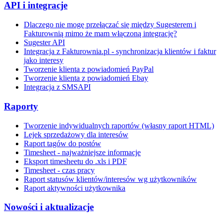
API i integracje
Dlaczego nie mogę przełączać się między Sugesterem i
Fakturownią mimo że mam włączoną integrację?
Sugester API
Integracja z Fakturownia.pl - synchronizacja klientów i faktur
jako interesy
Tworzenie klienta z powiadomień PayPal
Tworzenie klienta z powiadomień Ebay
Integracja z SMSAPI
Raporty
Tworzenie indywidualnych raportów (własny raport HTML)
Lejek sprzedażowy dla interesów
Raport tagów do postów
Timesheet - najważniejsze informacje
Eksport timesheetu do .xls i PDF
Timesheet - czas pracy
Raport statusów klientów/interesów wg użytkowników
Raport aktywności użytkownika
Nowości i aktualizacje