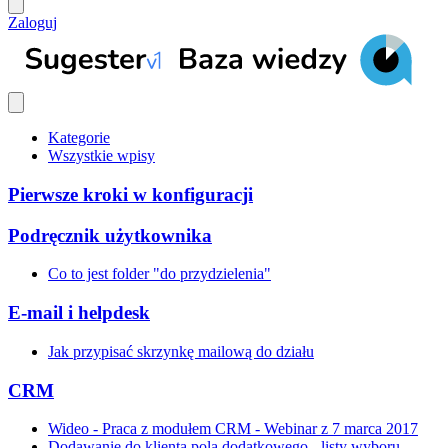
Zaloguj
Kategorie
Wszystkie wpisy
Pierwsze kroki w konfiguracji
Podręcznik użytkownika
Co to jest folder "do przydzielenia"
E-mail i helpdesk
Jak przypisać skrzynkę mailową do działu
CRM
Wideo - Praca z modułem CRM - Webinar z 7 marca 2017
Dodawanie do klienta pola dodatkowego - listy wyboru