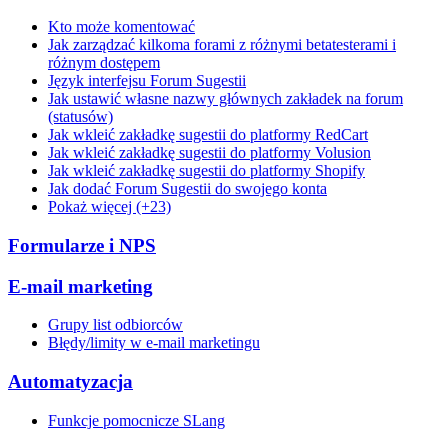
Kto może komentować
Jak zarządzać kilkoma forami z różnymi betatesterami i
różnym dostępem
Język interfejsu Forum Sugestii
Jak ustawić własne nazwy głównych zakładek na forum
(statusów)
Jak wkleić zakładkę sugestii do platformy RedCart
Jak wkleić zakładkę sugestii do platformy Volusion
Jak wkleić zakładkę sugestii do platformy Shopify
Jak dodać Forum Sugestii do swojego konta
Pokaż więcej (+23)
Formularze i NPS
E-mail marketing
Grupy list odbiorców
Błędy/limity w e-mail marketingu
Automatyzacja
Funkcje pomocnicze SLang