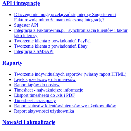
API i integracje
Dlaczego nie mogę przełączać się między Sugesterem i
Fakturownią mimo że mam włączoną integrację?
Sugester API
Integracja z Fakturownia.pl - synchronizacja klientów i faktur
jako interesy
Tworzenie klienta z powiadomień PayPal
Tworzenie klienta z powiadomień Ebay
Integracja z SMSAPI
Raporty
Tworzenie indywidualnych raportów (własny raport HTML)
Lejek sprzedażowy dla interesów
Raport tagów do postów
Timesheet - najważniejsze informacje
Eksport timesheetu do .xls i PDF
Timesheet - czas pracy
Raport statusów klientów/interesów wg użytkowników
Raport aktywności użytkownika
Nowości i aktualizacje