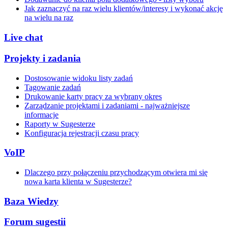
Jak zaznaczyć na raz wielu klientów/interesy i wykonać akcję
na wielu na raz
Live chat
Projekty i zadania
Dostosowanie widoku listy zadań
Tagowanie zadań
Drukowanie karty pracy za wybrany okres
Zarządzanie projektami i zadaniami - najważniejsze
informacje
Raporty w Sugesterze
Konfiguracja rejestracji czasu pracy
VoIP
Dlaczego przy połączeniu przychodzącym otwiera mi się
nowa karta klienta w Sugesterze?
Baza Wiedzy
Forum sugestii