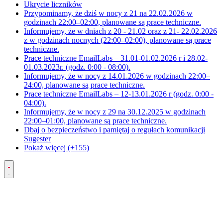
Ukrycie liczników
Przypominamy, że dziś w nocy z 21 na 22.02.2026 w
godzinach 22:00–02:00, planowane są prace techniczne.
Informujemy, że w dniach z 20 - 21.02 oraz z 21- 22.02.2026
z w godzinach nocnych (22:00–02:00), planowane są prace
techniczne.
Prace techniczne EmailLabs – 31.01-01.02.2026 r i 28.02-
01.03.2023r. (godz. 0:00 - 08:00).
Informujemy, że w nocy z 14.01.2026 w godzinach 22:00–
24:00, planowane są prace techniczne.
Prace techniczne EmailLabs – 12-13.01.2026 r (godz. 0:00 -
04:00).
Informujemy, że w nocy z 29 na 30.12.2025 w godzinach
22:00–01:00, planowane są prace techniczne.
Dbaj o bezpieczeństwo i pamiętaj o regułach komunikacji
Sugester
Pokaż więcej (+155)