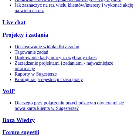
Jak zaznaczyć na raz wielu klientów/interesy i wykonać akcję
na wielu na raz
Live chat
Projekty i zadania
Dostosowanie widoku listy zadań
Tagowanie zadań
Drukowanie karty pracy za wybrany okres
Zarządzanie projektami i zadaniami - najważniejsze
informacje
Raporty w Sugesterze
Konfiguracja rejestracji czasu pracy
VoIP
Dlaczego przy połączeniu przychodzącym otwiera mi się
nowa karta klienta w Sugesterze?
Baza Wiedzy
Forum sugestii