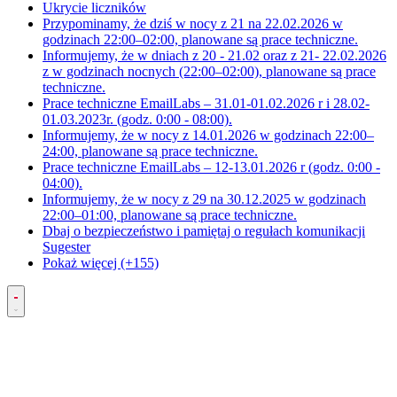
Ukrycie liczników
Przypominamy, że dziś w nocy z 21 na 22.02.2026 w
godzinach 22:00–02:00, planowane są prace techniczne.
Informujemy, że w dniach z 20 - 21.02 oraz z 21- 22.02.2026
z w godzinach nocnych (22:00–02:00), planowane są prace
techniczne.
Prace techniczne EmailLabs – 31.01-01.02.2026 r i 28.02-
01.03.2023r. (godz. 0:00 - 08:00).
Informujemy, że w nocy z 14.01.2026 w godzinach 22:00–
24:00, planowane są prace techniczne.
Prace techniczne EmailLabs – 12-13.01.2026 r (godz. 0:00 -
04:00).
Informujemy, że w nocy z 29 na 30.12.2025 w godzinach
22:00–01:00, planowane są prace techniczne.
Dbaj o bezpieczeństwo i pamiętaj o regułach komunikacji
Sugester
Pokaż więcej (+155)