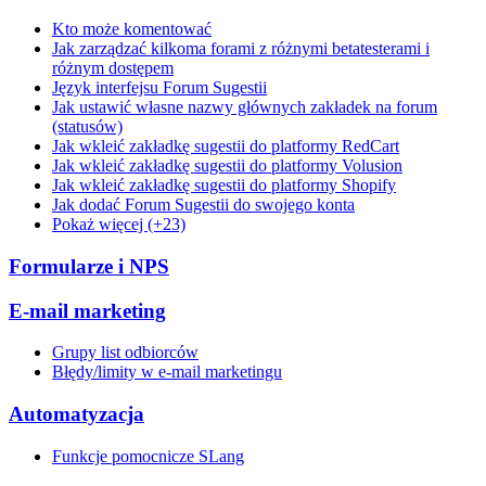
Kto może komentować
Jak zarządzać kilkoma forami z różnymi betatesterami i
różnym dostępem
Język interfejsu Forum Sugestii
Jak ustawić własne nazwy głównych zakładek na forum
(statusów)
Jak wkleić zakładkę sugestii do platformy RedCart
Jak wkleić zakładkę sugestii do platformy Volusion
Jak wkleić zakładkę sugestii do platformy Shopify
Jak dodać Forum Sugestii do swojego konta
Pokaż więcej (+23)
Formularze i NPS
E-mail marketing
Grupy list odbiorców
Błędy/limity w e-mail marketingu
Automatyzacja
Funkcje pomocnicze SLang