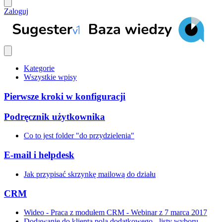
Zaloguj
Kategorie
Wszystkie wpisy
Pierwsze kroki w konfiguracji
Podręcznik użytkownika
Co to jest folder "do przydzielenia"
E-mail i helpdesk
Jak przypisać skrzynkę mailową do działu
CRM
Wideo - Praca z modułem CRM - Webinar z 7 marca 2017
Dodawanie do klienta pola dodatkowego - listy wyboru