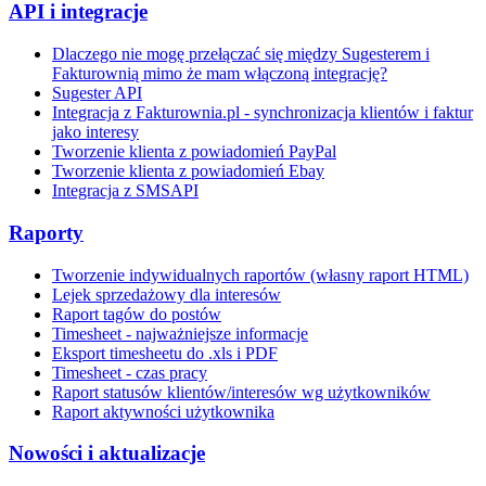
API i integracje
Dlaczego nie mogę przełączać się między Sugesterem i
Fakturownią mimo że mam włączoną integrację?
Sugester API
Integracja z Fakturownia.pl - synchronizacja klientów i faktur
jako interesy
Tworzenie klienta z powiadomień PayPal
Tworzenie klienta z powiadomień Ebay
Integracja z SMSAPI
Raporty
Tworzenie indywidualnych raportów (własny raport HTML)
Lejek sprzedażowy dla interesów
Raport tagów do postów
Timesheet - najważniejsze informacje
Eksport timesheetu do .xls i PDF
Timesheet - czas pracy
Raport statusów klientów/interesów wg użytkowników
Raport aktywności użytkownika
Nowości i aktualizacje