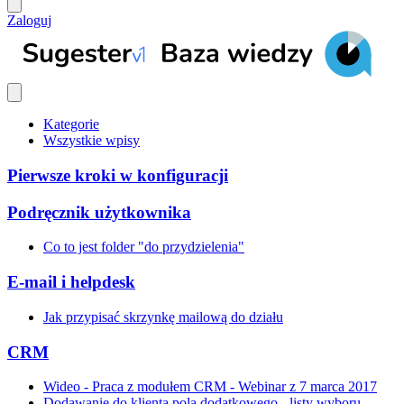
Zaloguj
Kategorie
Wszystkie wpisy
Pierwsze kroki w konfiguracji
Podręcznik użytkownika
Co to jest folder "do przydzielenia"
E-mail i helpdesk
Jak przypisać skrzynkę mailową do działu
CRM
Wideo - Praca z modułem CRM - Webinar z 7 marca 2017
Dodawanie do klienta pola dodatkowego - listy wyboru