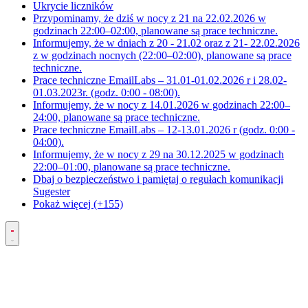
Ukrycie liczników
Przypominamy, że dziś w nocy z 21 na 22.02.2026 w
godzinach 22:00–02:00, planowane są prace techniczne.
Informujemy, że w dniach z 20 - 21.02 oraz z 21- 22.02.2026
z w godzinach nocnych (22:00–02:00), planowane są prace
techniczne.
Prace techniczne EmailLabs – 31.01-01.02.2026 r i 28.02-
01.03.2023r. (godz. 0:00 - 08:00).
Informujemy, że w nocy z 14.01.2026 w godzinach 22:00–
24:00, planowane są prace techniczne.
Prace techniczne EmailLabs – 12-13.01.2026 r (godz. 0:00 -
04:00).
Informujemy, że w nocy z 29 na 30.12.2025 w godzinach
22:00–01:00, planowane są prace techniczne.
Dbaj o bezpieczeństwo i pamiętaj o regułach komunikacji
Sugester
Pokaż więcej (+155)