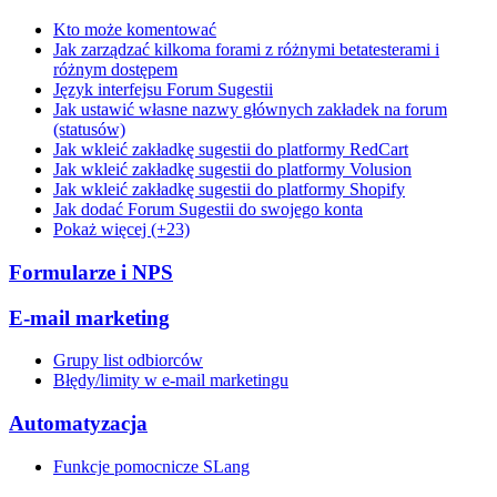
Kto może komentować
Jak zarządzać kilkoma forami z różnymi betatesterami i
różnym dostępem
Język interfejsu Forum Sugestii
Jak ustawić własne nazwy głównych zakładek na forum
(statusów)
Jak wkleić zakładkę sugestii do platformy RedCart
Jak wkleić zakładkę sugestii do platformy Volusion
Jak wkleić zakładkę sugestii do platformy Shopify
Jak dodać Forum Sugestii do swojego konta
Pokaż więcej (+23)
Formularze i NPS
E-mail marketing
Grupy list odbiorców
Błędy/limity w e-mail marketingu
Automatyzacja
Funkcje pomocnicze SLang