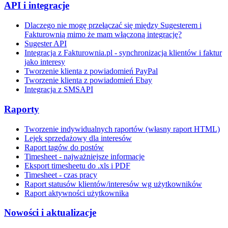
API i integracje
Dlaczego nie mogę przełączać się między Sugesterem i
Fakturownią mimo że mam włączoną integrację?
Sugester API
Integracja z Fakturownia.pl - synchronizacja klientów i faktur
jako interesy
Tworzenie klienta z powiadomień PayPal
Tworzenie klienta z powiadomień Ebay
Integracja z SMSAPI
Raporty
Tworzenie indywidualnych raportów (własny raport HTML)
Lejek sprzedażowy dla interesów
Raport tagów do postów
Timesheet - najważniejsze informacje
Eksport timesheetu do .xls i PDF
Timesheet - czas pracy
Raport statusów klientów/interesów wg użytkowników
Raport aktywności użytkownika
Nowości i aktualizacje