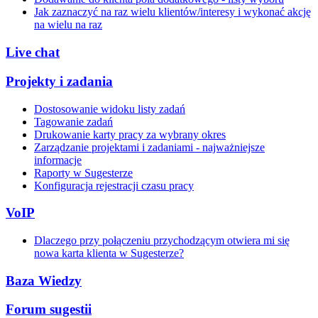
Jak zaznaczyć na raz wielu klientów/interesy i wykonać akcję
na wielu na raz
Live chat
Projekty i zadania
Dostosowanie widoku listy zadań
Tagowanie zadań
Drukowanie karty pracy za wybrany okres
Zarządzanie projektami i zadaniami - najważniejsze
informacje
Raporty w Sugesterze
Konfiguracja rejestracji czasu pracy
VoIP
Dlaczego przy połączeniu przychodzącym otwiera mi się
nowa karta klienta w Sugesterze?
Baza Wiedzy
Forum sugestii