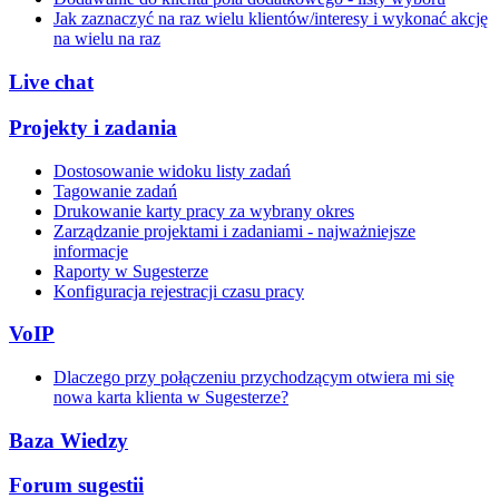
Jak zaznaczyć na raz wielu klientów/interesy i wykonać akcję
na wielu na raz
Live chat
Projekty i zadania
Dostosowanie widoku listy zadań
Tagowanie zadań
Drukowanie karty pracy za wybrany okres
Zarządzanie projektami i zadaniami - najważniejsze
informacje
Raporty w Sugesterze
Konfiguracja rejestracji czasu pracy
VoIP
Dlaczego przy połączeniu przychodzącym otwiera mi się
nowa karta klienta w Sugesterze?
Baza Wiedzy
Forum sugestii