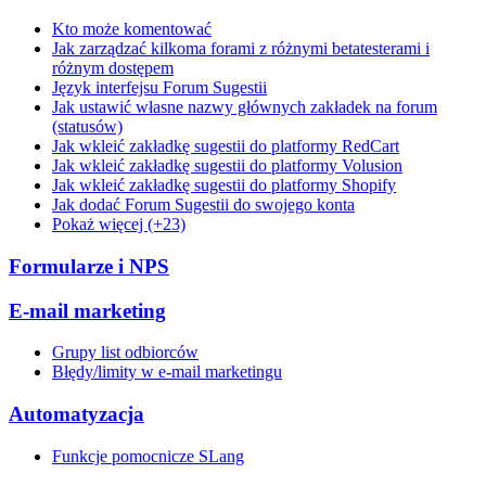
Kto może komentować
Jak zarządzać kilkoma forami z różnymi betatesterami i
różnym dostępem
Język interfejsu Forum Sugestii
Jak ustawić własne nazwy głównych zakładek na forum
(statusów)
Jak wkleić zakładkę sugestii do platformy RedCart
Jak wkleić zakładkę sugestii do platformy Volusion
Jak wkleić zakładkę sugestii do platformy Shopify
Jak dodać Forum Sugestii do swojego konta
Pokaż więcej (+23)
Formularze i NPS
E-mail marketing
Grupy list odbiorców
Błędy/limity w e-mail marketingu
Automatyzacja
Funkcje pomocnicze SLang