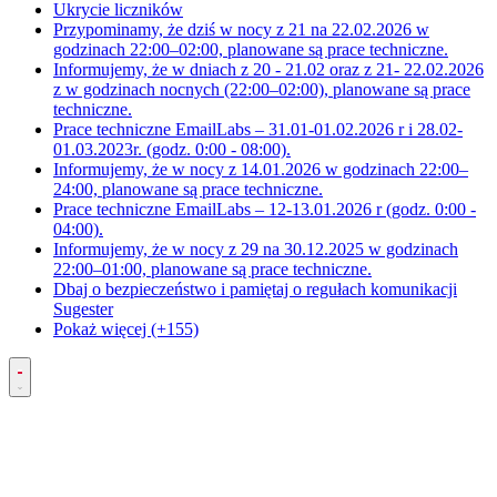
Ukrycie liczników
Przypominamy, że dziś w nocy z 21 na 22.02.2026 w
godzinach 22:00–02:00, planowane są prace techniczne.
Informujemy, że w dniach z 20 - 21.02 oraz z 21- 22.02.2026
z w godzinach nocnych (22:00–02:00), planowane są prace
techniczne.
Prace techniczne EmailLabs – 31.01-01.02.2026 r i 28.02-
01.03.2023r. (godz. 0:00 - 08:00).
Informujemy, że w nocy z 14.01.2026 w godzinach 22:00–
24:00, planowane są prace techniczne.
Prace techniczne EmailLabs – 12-13.01.2026 r (godz. 0:00 -
04:00).
Informujemy, że w nocy z 29 na 30.12.2025 w godzinach
22:00–01:00, planowane są prace techniczne.
Dbaj o bezpieczeństwo i pamiętaj o regułach komunikacji
Sugester
Pokaż więcej (+155)