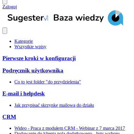
Zaloguj
Kategorie
Wszystkie wpisy
Pierwsze kroki w konfiguracji
Podręcznik użytkownika
Co to jest folder "do przydzielenia"
E-mail i helpdesk
Jak przypisać skrzynkę mailową do działu
CRM
Wideo - Praca z modułem CRM - Webinar z 7 marca 2017
Dodawanie do klienta pola dodatkowego - listy wyboru