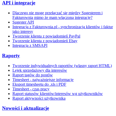
API i integracje
Dlaczego nie mogę przełączać się między Sugesterem i
Fakturownią mimo że mam włączoną integrację?
Sugester API
Integracja z Fakturownia.pl - synchronizacja klientów i faktur
jako interesy
Tworzenie klienta z powiadomień PayPal
Tworzenie klienta z powiadomień Ebay
Integracja z SMSAPI
Raporty
Tworzenie indywidualnych raportów (własny raport HTML)
Lejek sprzedażowy dla interesów
Raport tagów do postów
Timesheet - najważniejsze informacje
Eksport timesheetu do .xls i PDF
Timesheet - czas pracy
Raport statusów klientów/interesów wg użytkowników
Raport aktywności użytkownika
Nowości i aktualizacje