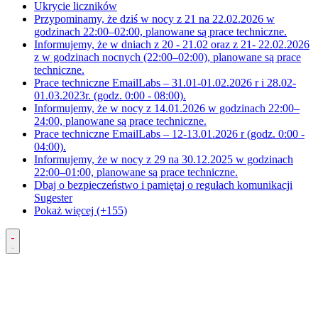
Ukrycie liczników
Przypominamy, że dziś w nocy z 21 na 22.02.2026 w
godzinach 22:00–02:00, planowane są prace techniczne.
Informujemy, że w dniach z 20 - 21.02 oraz z 21- 22.02.2026
z w godzinach nocnych (22:00–02:00), planowane są prace
techniczne.
Prace techniczne EmailLabs – 31.01-01.02.2026 r i 28.02-
01.03.2023r. (godz. 0:00 - 08:00).
Informujemy, że w nocy z 14.01.2026 w godzinach 22:00–
24:00, planowane są prace techniczne.
Prace techniczne EmailLabs – 12-13.01.2026 r (godz. 0:00 -
04:00).
Informujemy, że w nocy z 29 na 30.12.2025 w godzinach
22:00–01:00, planowane są prace techniczne.
Dbaj o bezpieczeństwo i pamiętaj o regułach komunikacji
Sugester
Pokaż więcej (+155)