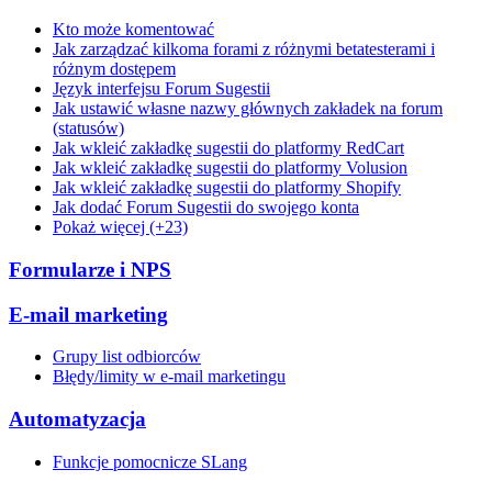
Kto może komentować
Jak zarządzać kilkoma forami z różnymi betatesterami i
różnym dostępem
Język interfejsu Forum Sugestii
Jak ustawić własne nazwy głównych zakładek na forum
(statusów)
Jak wkleić zakładkę sugestii do platformy RedCart
Jak wkleić zakładkę sugestii do platformy Volusion
Jak wkleić zakładkę sugestii do platformy Shopify
Jak dodać Forum Sugestii do swojego konta
Pokaż więcej (+23)
Formularze i NPS
E-mail marketing
Grupy list odbiorców
Błędy/limity w e-mail marketingu
Automatyzacja
Funkcje pomocnicze SLang