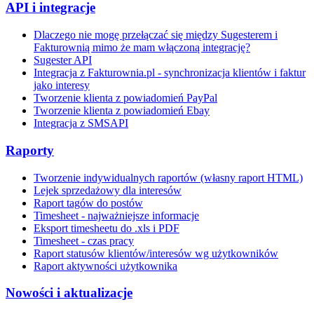
API i integracje
Dlaczego nie mogę przełączać się między Sugesterem i
Fakturownią mimo że mam włączoną integrację?
Sugester API
Integracja z Fakturownia.pl - synchronizacja klientów i faktur
jako interesy
Tworzenie klienta z powiadomień PayPal
Tworzenie klienta z powiadomień Ebay
Integracja z SMSAPI
Raporty
Tworzenie indywidualnych raportów (własny raport HTML)
Lejek sprzedażowy dla interesów
Raport tagów do postów
Timesheet - najważniejsze informacje
Eksport timesheetu do .xls i PDF
Timesheet - czas pracy
Raport statusów klientów/interesów wg użytkowników
Raport aktywności użytkownika
Nowości i aktualizacje