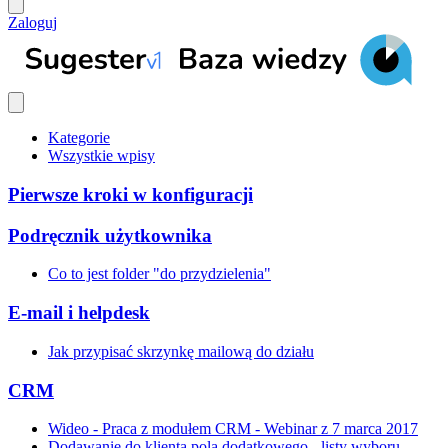
Zaloguj
Kategorie
Wszystkie wpisy
Pierwsze kroki w konfiguracji
Podręcznik użytkownika
Co to jest folder "do przydzielenia"
E-mail i helpdesk
Jak przypisać skrzynkę mailową do działu
CRM
Wideo - Praca z modułem CRM - Webinar z 7 marca 2017
Dodawanie do klienta pola dodatkowego - listy wyboru