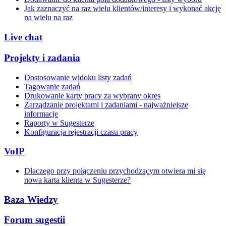
Jak zaznaczyć na raz wielu klientów/interesy i wykonać akcję
na wielu na raz
Live chat
Projekty i zadania
Dostosowanie widoku listy zadań
Tagowanie zadań
Drukowanie karty pracy za wybrany okres
Zarządzanie projektami i zadaniami - najważniejsze
informacje
Raporty w Sugesterze
Konfiguracja rejestracji czasu pracy
VoIP
Dlaczego przy połączeniu przychodzącym otwiera mi się
nowa karta klienta w Sugesterze?
Baza Wiedzy
Forum sugestii