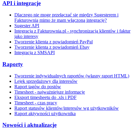
API i integracje
Dlaczego nie mogę przełączać się między Sugesterem i
Fakturownią mimo że mam włączoną integrację?
Sugester API
Integracja z Fakturownia.pl - synchronizacja klientów i faktur
jako interesy
Tworzenie klienta z powiadomień PayPal
Tworzenie klienta z powiadomień Ebay
Integracja z SMSAPI
Raporty
Tworzenie indywidualnych raportów (własny raport HTML)
Lejek sprzedażowy dla interesów
Raport tagów do postów
Timesheet - najważniejsze informacje
Eksport timesheetu do .xls i PDF
Timesheet - czas pracy
Raport statusów klientów/interesów wg użytkowników
Raport aktywności użytkownika
Nowości i aktualizacje