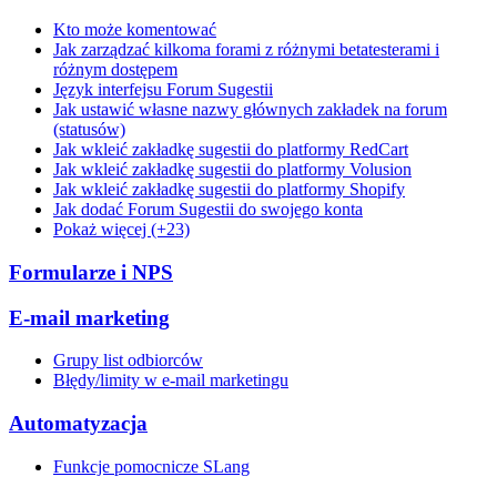
Kto może komentować
Jak zarządzać kilkoma forami z różnymi betatesterami i
różnym dostępem
Język interfejsu Forum Sugestii
Jak ustawić własne nazwy głównych zakładek na forum
(statusów)
Jak wkleić zakładkę sugestii do platformy RedCart
Jak wkleić zakładkę sugestii do platformy Volusion
Jak wkleić zakładkę sugestii do platformy Shopify
Jak dodać Forum Sugestii do swojego konta
Pokaż więcej (+23)
Formularze i NPS
E-mail marketing
Grupy list odbiorców
Błędy/limity w e-mail marketingu
Automatyzacja
Funkcje pomocnicze SLang