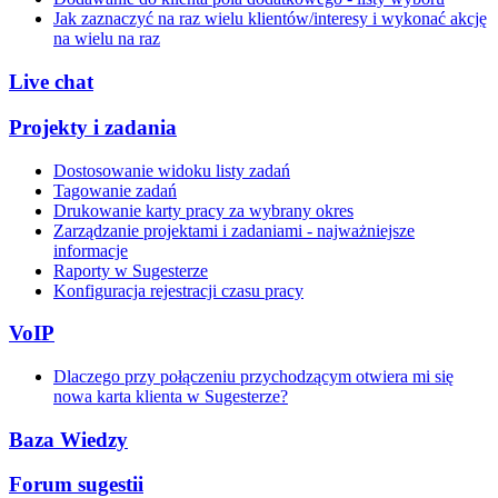
Jak zaznaczyć na raz wielu klientów/interesy i wykonać akcję
na wielu na raz
Live chat
Projekty i zadania
Dostosowanie widoku listy zadań
Tagowanie zadań
Drukowanie karty pracy za wybrany okres
Zarządzanie projektami i zadaniami - najważniejsze
informacje
Raporty w Sugesterze
Konfiguracja rejestracji czasu pracy
VoIP
Dlaczego przy połączeniu przychodzącym otwiera mi się
nowa karta klienta w Sugesterze?
Baza Wiedzy
Forum sugestii