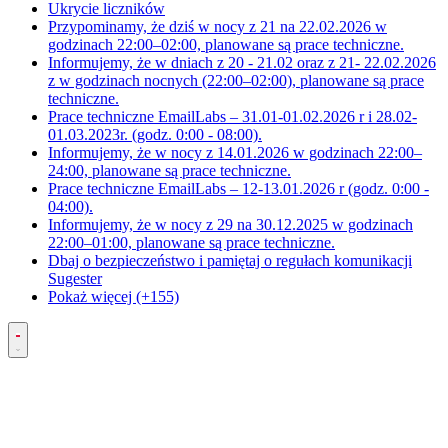
Ukrycie liczników
Przypominamy, że dziś w nocy z 21 na 22.02.2026 w
godzinach 22:00–02:00, planowane są prace techniczne.
Informujemy, że w dniach z 20 - 21.02 oraz z 21- 22.02.2026
z w godzinach nocnych (22:00–02:00), planowane są prace
techniczne.
Prace techniczne EmailLabs – 31.01-01.02.2026 r i 28.02-
01.03.2023r. (godz. 0:00 - 08:00).
Informujemy, że w nocy z 14.01.2026 w godzinach 22:00–
24:00, planowane są prace techniczne.
Prace techniczne EmailLabs – 12-13.01.2026 r (godz. 0:00 -
04:00).
Informujemy, że w nocy z 29 na 30.12.2025 w godzinach
22:00–01:00, planowane są prace techniczne.
Dbaj o bezpieczeństwo i pamiętaj o regułach komunikacji
Sugester
Pokaż więcej (+155)