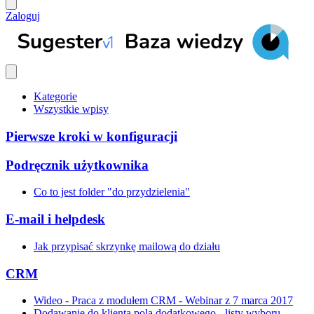
Zaloguj
Kategorie
Wszystkie wpisy
Pierwsze kroki w konfiguracji
Podręcznik użytkownika
Co to jest folder "do przydzielenia"
E-mail i helpdesk
Jak przypisać skrzynkę mailową do działu
CRM
Wideo - Praca z modułem CRM - Webinar z 7 marca 2017
Dodawanie do klienta pola dodatkowego - listy wyboru