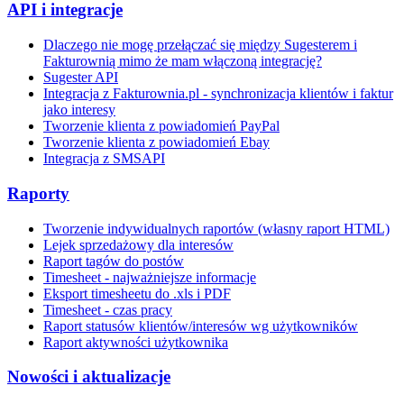
API i integracje
Dlaczego nie mogę przełączać się między Sugesterem i
Fakturownią mimo że mam włączoną integrację?
Sugester API
Integracja z Fakturownia.pl - synchronizacja klientów i faktur
jako interesy
Tworzenie klienta z powiadomień PayPal
Tworzenie klienta z powiadomień Ebay
Integracja z SMSAPI
Raporty
Tworzenie indywidualnych raportów (własny raport HTML)
Lejek sprzedażowy dla interesów
Raport tagów do postów
Timesheet - najważniejsze informacje
Eksport timesheetu do .xls i PDF
Timesheet - czas pracy
Raport statusów klientów/interesów wg użytkowników
Raport aktywności użytkownika
Nowości i aktualizacje