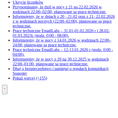
Ukrycie liczników
Przypominamy, że dziś w nocy z 21 na 22.02.2026 w
godzinach 22:00–02:00, planowane są prace techniczne.
Informujemy, że w dniach z 20 - 21.02 oraz z 21- 22.02.2026
z w godzinach nocnych (22:00–02:00), planowane są prace
techniczne.
Prace techniczne EmailLabs – 31.01-01.02.2026 r i 28.02-
01.03.2023r. (godz. 0:00 - 08:00).
Informujemy, że w nocy z 14.01.2026 w godzinach 22:00–
24:00, planowane są prace techniczne.
Prace techniczne EmailLabs – 12-13.01.2026 r (godz. 0:00 -
04:00).
Informujemy, że w nocy z 29 na 30.12.2025 w godzinach
22:00–01:00, planowane są prace techniczne.
Dbaj o bezpieczeństwo i pamiętaj o regułach komunikacji
Sugester
Pokaż więcej (+155)