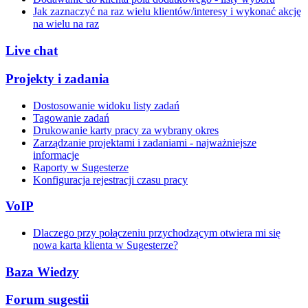
Jak zaznaczyć na raz wielu klientów/interesy i wykonać akcję
na wielu na raz
Live chat
Projekty i zadania
Dostosowanie widoku listy zadań
Tagowanie zadań
Drukowanie karty pracy za wybrany okres
Zarządzanie projektami i zadaniami - najważniejsze
informacje
Raporty w Sugesterze
Konfiguracja rejestracji czasu pracy
VoIP
Dlaczego przy połączeniu przychodzącym otwiera mi się
nowa karta klienta w Sugesterze?
Baza Wiedzy
Forum sugestii