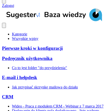
Zaloguj
Kategorie
Wszystkie wpisy
Pierwsze kroki w konfiguracji
Podręcznik użytkownika
Co to jest folder "do przydzielenia"
E-mail i helpdesk
Jak przypisać skrzynkę mailową do działu
CRM
Wideo - Praca z modułem CRM - Webinar z 7 marca 2017
Dodawanie do klienta pola dodatkowego - listy wyboru