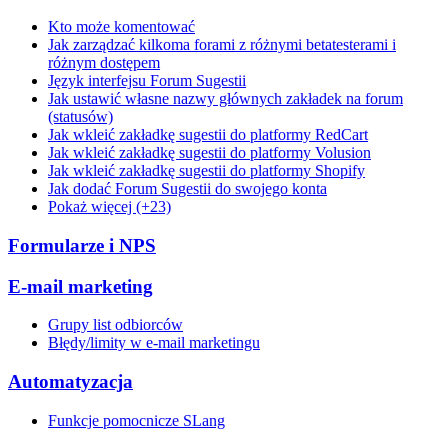
Kto może komentować
Jak zarządzać kilkoma forami z różnymi betatesterami i
różnym dostępem
Język interfejsu Forum Sugestii
Jak ustawić własne nazwy głównych zakładek na forum
(statusów)
Jak wkleić zakładkę sugestii do platformy RedCart
Jak wkleić zakładkę sugestii do platformy Volusion
Jak wkleić zakładkę sugestii do platformy Shopify
Jak dodać Forum Sugestii do swojego konta
Pokaż więcej (+23)
Formularze i NPS
E-mail marketing
Grupy list odbiorców
Błędy/limity w e-mail marketingu
Automatyzacja
Funkcje pomocnicze SLang