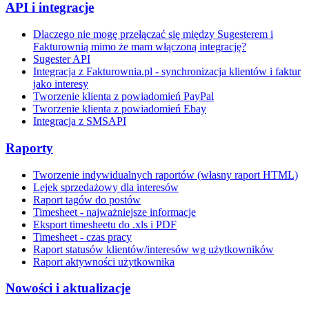
API i integracje
Dlaczego nie mogę przełączać się między Sugesterem i
Fakturownią mimo że mam włączoną integrację?
Sugester API
Integracja z Fakturownia.pl - synchronizacja klientów i faktur
jako interesy
Tworzenie klienta z powiadomień PayPal
Tworzenie klienta z powiadomień Ebay
Integracja z SMSAPI
Raporty
Tworzenie indywidualnych raportów (własny raport HTML)
Lejek sprzedażowy dla interesów
Raport tagów do postów
Timesheet - najważniejsze informacje
Eksport timesheetu do .xls i PDF
Timesheet - czas pracy
Raport statusów klientów/interesów wg użytkowników
Raport aktywności użytkownika
Nowości i aktualizacje