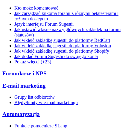
Kto może komentować
Jak zarządzać kilkoma forami z różnymi betatesterami i
różnym dostępem
Język interfejsu Forum Sugestii
Jak ustawić własne nazwy głównych zakładek na forum
(statusów)
Jak wkleić zakładkę sugestii do platformy RedCart
Jak wkleić zakładkę sugestii do platformy Volusion
Jak wkleić zakładkę sugestii do platformy Shopify
Jak dodać Forum Sugestii do swojego konta
Pokaż więcej (+23)
Formularze i NPS
E-mail marketing
Grupy list odbiorców
Błędy/limity w e-mail marketingu
Automatyzacja
Funkcje pomocnicze SLang