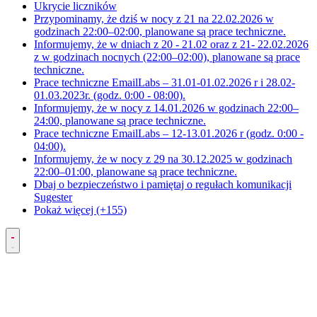
Ukrycie liczników
Przypominamy, że dziś w nocy z 21 na 22.02.2026 w
godzinach 22:00–02:00, planowane są prace techniczne.
Informujemy, że w dniach z 20 - 21.02 oraz z 21- 22.02.2026
z w godzinach nocnych (22:00–02:00), planowane są prace
techniczne.
Prace techniczne EmailLabs – 31.01-01.02.2026 r i 28.02-
01.03.2023r. (godz. 0:00 - 08:00).
Informujemy, że w nocy z 14.01.2026 w godzinach 22:00–
24:00, planowane są prace techniczne.
Prace techniczne EmailLabs – 12-13.01.2026 r (godz. 0:00 -
04:00).
Informujemy, że w nocy z 29 na 30.12.2025 w godzinach
22:00–01:00, planowane są prace techniczne.
Dbaj o bezpieczeństwo i pamiętaj o regułach komunikacji
Sugester
Pokaż więcej (+155)