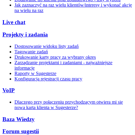
Jak zaznaczyć na raz wielu klientów/interesy i wykonać akcję
na wielu na raz
Live chat
Projekty i zadania
Dostosowanie widoku listy zadań
Tagowanie zadań
Drukowanie karty pracy za wybrany okres
Zarządzanie projektami i zadaniami - najważniejsze
informacje
Raporty w Sugesterze
Konfiguracja rejestracji czasu pracy
VoIP
Dlaczego przy połączeniu przychodzącym otwiera mi się
nowa karta klienta w Sugesterze?
Baza Wiedzy
Forum sugestii