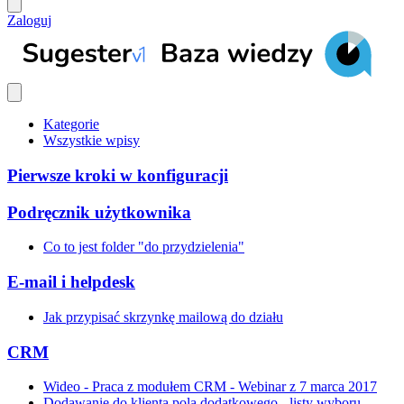
Zaloguj
Kategorie
Wszystkie wpisy
Pierwsze kroki w konfiguracji
Podręcznik użytkownika
Co to jest folder "do przydzielenia"
E-mail i helpdesk
Jak przypisać skrzynkę mailową do działu
CRM
Wideo - Praca z modułem CRM - Webinar z 7 marca 2017
Dodawanie do klienta pola dodatkowego - listy wyboru