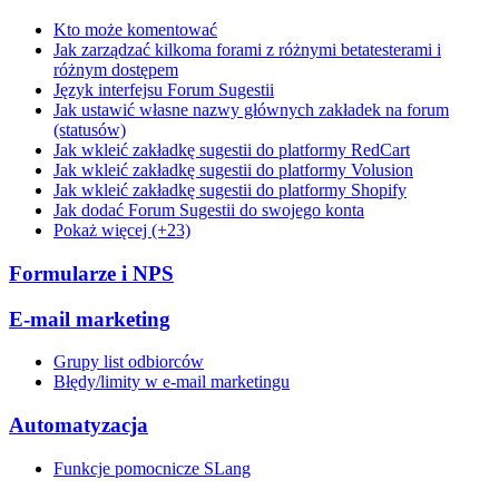
Kto może komentować
Jak zarządzać kilkoma forami z różnymi betatesterami i
różnym dostępem
Język interfejsu Forum Sugestii
Jak ustawić własne nazwy głównych zakładek na forum
(statusów)
Jak wkleić zakładkę sugestii do platformy RedCart
Jak wkleić zakładkę sugestii do platformy Volusion
Jak wkleić zakładkę sugestii do platformy Shopify
Jak dodać Forum Sugestii do swojego konta
Pokaż więcej (+23)
Formularze i NPS
E-mail marketing
Grupy list odbiorców
Błędy/limity w e-mail marketingu
Automatyzacja
Funkcje pomocnicze SLang