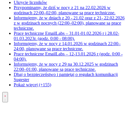
Ukrycie liczników
Przypominamy, że dziś w nocy z 21 na 22.02.2026 w
godzinach 22:00–02:00, planowane są prace techniczne.
Informujemy, że w dniach z 20 - 21.02 oraz z 21- 22.02.2026
z w godzinach nocnych (22:00–02:00), planowane są prace
techniczne.
Prace techniczne EmailLabs – 31.01-01.02.2026 r i 28.02-
01.03.2023r. (godz. 0:00 - 08:00).
Informujemy, że w nocy z 14.01.2026 w godzinach 22:00–
24:00, planowane są prace techniczne.
Prace techniczne EmailLabs – 12-13.01.2026 r (godz. 0:00 -
04:00).
Informujemy, że w nocy z 29 na 30.12.2025 w godzinach
22:00–01:00, planowane są prace techniczne.
Dbaj o bezpieczeństwo i pamiętaj o regułach komunikacji
Sugester
Pokaż więcej (+155)