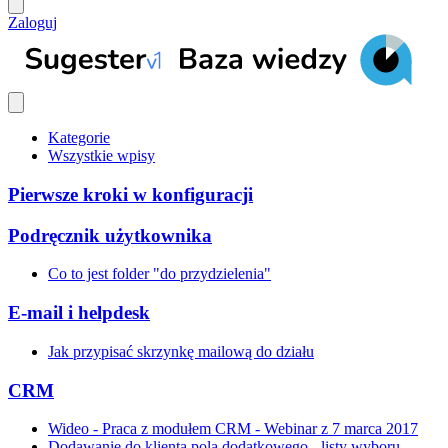
Zaloguj
Kategorie
Wszystkie wpisy
Pierwsze kroki w konfiguracji
Podręcznik użytkownika
Co to jest folder "do przydzielenia"
E-mail i helpdesk
Jak przypisać skrzynkę mailową do działu
CRM
Wideo - Praca z modułem CRM - Webinar z 7 marca 2017
Dodawanie do klienta pola dodatkowego - listy wyboru