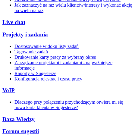
Jak zaznaczyć na raz wielu klientów/interesy i wykonać akcję
na wielu na raz
Live chat
Projekty i zadania
Dostosowanie widoku listy zadań
Tagowanie zadań
Drukowanie karty pracy za wybrany okres
Zarządzanie projektami i zadaniami - najważniejsze
informacje
Raporty w Sugesterze
Konfiguracja rejestracji czasu pracy
VoIP
Dlaczego przy połączeniu przychodzącym otwiera mi się
nowa karta klienta w Sugesterze?
Baza Wiedzy
Forum sugestii