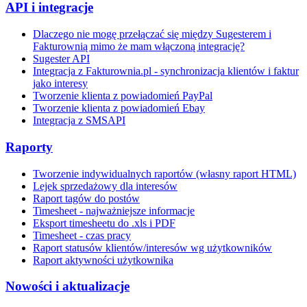
API i integracje
Dlaczego nie mogę przełączać się między Sugesterem i
Fakturownią mimo że mam włączoną integrację?
Sugester API
Integracja z Fakturownia.pl - synchronizacja klientów i faktur
jako interesy
Tworzenie klienta z powiadomień PayPal
Tworzenie klienta z powiadomień Ebay
Integracja z SMSAPI
Raporty
Tworzenie indywidualnych raportów (własny raport HTML)
Lejek sprzedażowy dla interesów
Raport tagów do postów
Timesheet - najważniejsze informacje
Eksport timesheetu do .xls i PDF
Timesheet - czas pracy
Raport statusów klientów/interesów wg użytkowników
Raport aktywności użytkownika
Nowości i aktualizacje