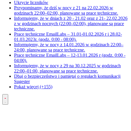
Ukrycie liczników
Przypominamy, że dziś w nocy z 21 na 22.02.2026 w
godzinach 22:00–02:00, planowane są prace techniczne.
Informujemy, że w dniach z 20 - 21.02 oraz z 21- 22.02.2026
z w godzinach nocnych (22:00–02:00), planowane są prace
techniczne.
Prace techniczne EmailLabs – 31.01-01.02.2026 r i 28.02-
01.03.2023r. (godz. 0:00 - 08:00).
Informujemy, że w nocy z 14.01.2026 w godzinach 22:00–
24:00, planowane są prace techniczne.
Prace techniczne EmailLabs – 12-13.01.2026 r (godz. 0:00 -
04:00).
Informujemy, że w nocy z 29 na 30.12.2025 w godzinach
22:00–01:00, planowane są prace techniczne.
Dbaj o bezpieczeństwo i pamiętaj o regułach komunikacji
Sugester
Pokaż więcej (+155)