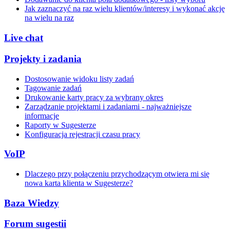
Jak zaznaczyć na raz wielu klientów/interesy i wykonać akcję
na wielu na raz
Live chat
Projekty i zadania
Dostosowanie widoku listy zadań
Tagowanie zadań
Drukowanie karty pracy za wybrany okres
Zarządzanie projektami i zadaniami - najważniejsze
informacje
Raporty w Sugesterze
Konfiguracja rejestracji czasu pracy
VoIP
Dlaczego przy połączeniu przychodzącym otwiera mi się
nowa karta klienta w Sugesterze?
Baza Wiedzy
Forum sugestii