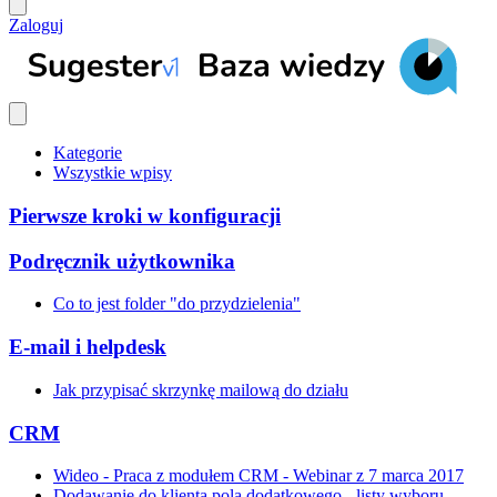
Zaloguj
Kategorie
Wszystkie wpisy
Pierwsze kroki w konfiguracji
Podręcznik użytkownika
Co to jest folder "do przydzielenia"
E-mail i helpdesk
Jak przypisać skrzynkę mailową do działu
CRM
Wideo - Praca z modułem CRM - Webinar z 7 marca 2017
Dodawanie do klienta pola dodatkowego - listy wyboru