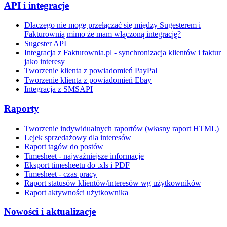
API i integracje
Dlaczego nie mogę przełączać się między Sugesterem i
Fakturownią mimo że mam włączoną integrację?
Sugester API
Integracja z Fakturownia.pl - synchronizacja klientów i faktur
jako interesy
Tworzenie klienta z powiadomień PayPal
Tworzenie klienta z powiadomień Ebay
Integracja z SMSAPI
Raporty
Tworzenie indywidualnych raportów (własny raport HTML)
Lejek sprzedażowy dla interesów
Raport tagów do postów
Timesheet - najważniejsze informacje
Eksport timesheetu do .xls i PDF
Timesheet - czas pracy
Raport statusów klientów/interesów wg użytkowników
Raport aktywności użytkownika
Nowości i aktualizacje