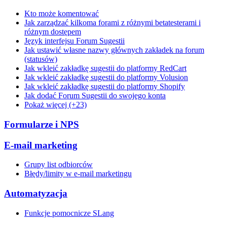
Kto może komentować
Jak zarządzać kilkoma forami z różnymi betatesterami i
różnym dostępem
Język interfejsu Forum Sugestii
Jak ustawić własne nazwy głównych zakładek na forum
(statusów)
Jak wkleić zakładkę sugestii do platformy RedCart
Jak wkleić zakładkę sugestii do platformy Volusion
Jak wkleić zakładkę sugestii do platformy Shopify
Jak dodać Forum Sugestii do swojego konta
Pokaż więcej (+23)
Formularze i NPS
E-mail marketing
Grupy list odbiorców
Błędy/limity w e-mail marketingu
Automatyzacja
Funkcje pomocnicze SLang