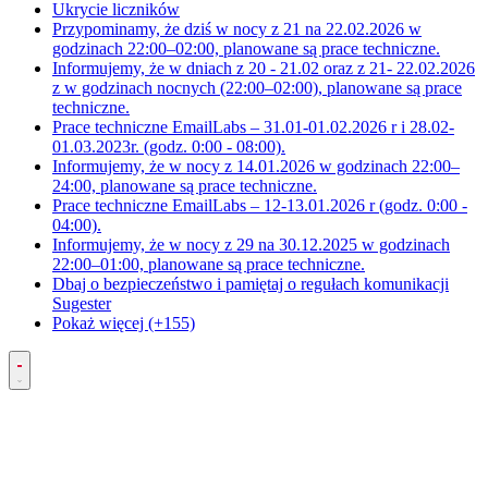
Ukrycie liczników
Przypominamy, że dziś w nocy z 21 na 22.02.2026 w
godzinach 22:00–02:00, planowane są prace techniczne.
Informujemy, że w dniach z 20 - 21.02 oraz z 21- 22.02.2026
z w godzinach nocnych (22:00–02:00), planowane są prace
techniczne.
Prace techniczne EmailLabs – 31.01-01.02.2026 r i 28.02-
01.03.2023r. (godz. 0:00 - 08:00).
Informujemy, że w nocy z 14.01.2026 w godzinach 22:00–
24:00, planowane są prace techniczne.
Prace techniczne EmailLabs – 12-13.01.2026 r (godz. 0:00 -
04:00).
Informujemy, że w nocy z 29 na 30.12.2025 w godzinach
22:00–01:00, planowane są prace techniczne.
Dbaj o bezpieczeństwo i pamiętaj o regułach komunikacji
Sugester
Pokaż więcej (+155)