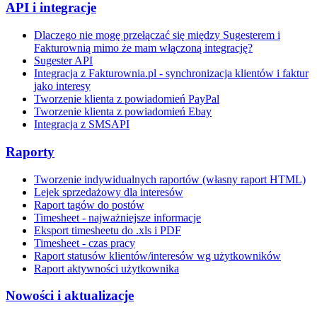
API i integracje
Dlaczego nie mogę przełączać się między Sugesterem i
Fakturownią mimo że mam włączoną integrację?
Sugester API
Integracja z Fakturownia.pl - synchronizacja klientów i faktur
jako interesy
Tworzenie klienta z powiadomień PayPal
Tworzenie klienta z powiadomień Ebay
Integracja z SMSAPI
Raporty
Tworzenie indywidualnych raportów (własny raport HTML)
Lejek sprzedażowy dla interesów
Raport tagów do postów
Timesheet - najważniejsze informacje
Eksport timesheetu do .xls i PDF
Timesheet - czas pracy
Raport statusów klientów/interesów wg użytkowników
Raport aktywności użytkownika
Nowości i aktualizacje