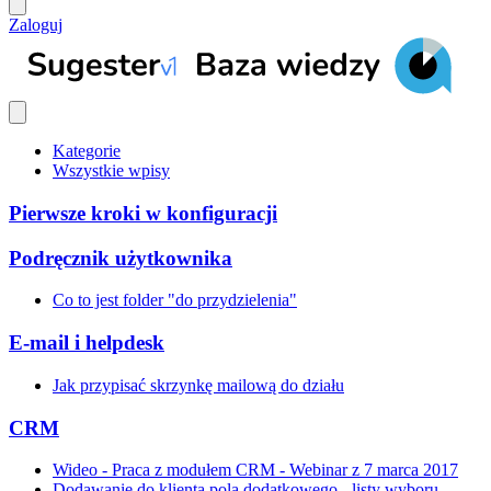
Zaloguj
Kategorie
Wszystkie wpisy
Pierwsze kroki w konfiguracji
Podręcznik użytkownika
Co to jest folder "do przydzielenia"
E-mail i helpdesk
Jak przypisać skrzynkę mailową do działu
CRM
Wideo - Praca z modułem CRM - Webinar z 7 marca 2017
Dodawanie do klienta pola dodatkowego - listy wyboru