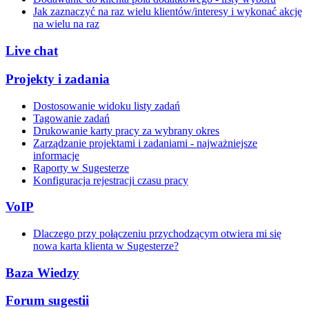
Jak zaznaczyć na raz wielu klientów/interesy i wykonać akcję
na wielu na raz
Live chat
Projekty i zadania
Dostosowanie widoku listy zadań
Tagowanie zadań
Drukowanie karty pracy za wybrany okres
Zarządzanie projektami i zadaniami - najważniejsze
informacje
Raporty w Sugesterze
Konfiguracja rejestracji czasu pracy
VoIP
Dlaczego przy połączeniu przychodzącym otwiera mi się
nowa karta klienta w Sugesterze?
Baza Wiedzy
Forum sugestii