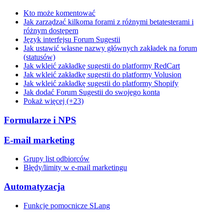
Kto może komentować
Jak zarządzać kilkoma forami z różnymi betatesterami i
różnym dostępem
Język interfejsu Forum Sugestii
Jak ustawić własne nazwy głównych zakładek na forum
(statusów)
Jak wkleić zakładkę sugestii do platformy RedCart
Jak wkleić zakładkę sugestii do platformy Volusion
Jak wkleić zakładkę sugestii do platformy Shopify
Jak dodać Forum Sugestii do swojego konta
Pokaż więcej (+23)
Formularze i NPS
E-mail marketing
Grupy list odbiorców
Błędy/limity w e-mail marketingu
Automatyzacja
Funkcje pomocnicze SLang