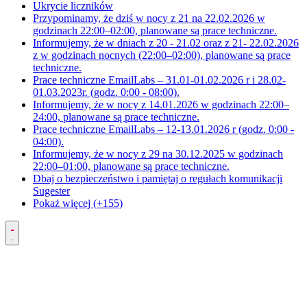
Ukrycie liczników
Przypominamy, że dziś w nocy z 21 na 22.02.2026 w
godzinach 22:00–02:00, planowane są prace techniczne.
Informujemy, że w dniach z 20 - 21.02 oraz z 21- 22.02.2026
z w godzinach nocnych (22:00–02:00), planowane są prace
techniczne.
Prace techniczne EmailLabs – 31.01-01.02.2026 r i 28.02-
01.03.2023r. (godz. 0:00 - 08:00).
Informujemy, że w nocy z 14.01.2026 w godzinach 22:00–
24:00, planowane są prace techniczne.
Prace techniczne EmailLabs – 12-13.01.2026 r (godz. 0:00 -
04:00).
Informujemy, że w nocy z 29 na 30.12.2025 w godzinach
22:00–01:00, planowane są prace techniczne.
Dbaj o bezpieczeństwo i pamiętaj o regułach komunikacji
Sugester
Pokaż więcej (+155)