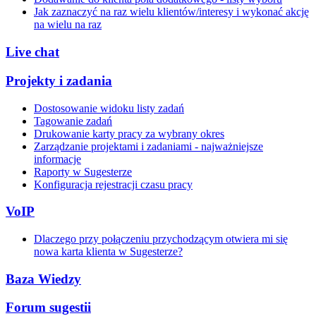
Jak zaznaczyć na raz wielu klientów/interesy i wykonać akcję
na wielu na raz
Live chat
Projekty i zadania
Dostosowanie widoku listy zadań
Tagowanie zadań
Drukowanie karty pracy za wybrany okres
Zarządzanie projektami i zadaniami - najważniejsze
informacje
Raporty w Sugesterze
Konfiguracja rejestracji czasu pracy
VoIP
Dlaczego przy połączeniu przychodzącym otwiera mi się
nowa karta klienta w Sugesterze?
Baza Wiedzy
Forum sugestii