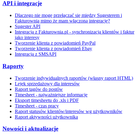
API i integracje
Dlaczego nie mogę przełączać się między Sugesterem i
Fakturownią mimo że mam włączoną integrację?
Sugester API
Integracja z Fakturownia.pl - synchronizacja klientów i faktur
jako interesy
Tworzenie klienta z powiadomień PayPal
Tworzenie klienta z powiadomień Ebay
Integracja z SMSAPI
Raporty
Tworzenie indywidualnych raportów (własny raport HTML)
Lejek sprzedażowy dla interesów
Raport tagów do postów
Timesheet - najważniejsze informacje
Eksport timesheetu do .xls i PDF
Timesheet - czas pracy
Raport statusów klientów/interesów wg użytkowników
Raport aktywności użytkownika
Nowości i aktualizacje