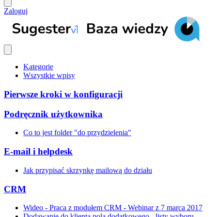
Zaloguj
Kategorie
Wszystkie wpisy
Pierwsze kroki w konfiguracji
Podręcznik użytkownika
Co to jest folder "do przydzielenia"
E-mail i helpdesk
Jak przypisać skrzynkę mailową do działu
CRM
Wideo - Praca z modułem CRM - Webinar z 7 marca 2017
Dodawanie do klienta pola dodatkowego - listy wyboru