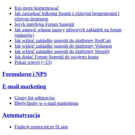
Kto może komentować
Jak zarządzać kilkoma forami z różnymi betatesterami i
różnym dostępem
Język interfejsu Forum Sugestii
Jak ustawić własne nazwy głównych zakładek na forum
(statusów)
Jak wkleić zakładkę sugestii do platformy RedCart
Jak wkleić zakładkę sugestii do platformy Volusion
Jak wkleić zakładkę sugestii do platformy Shopify
Jak dodać Forum Sugestii do swojego konta
Pokaż więcej (+23)
Formularze i NPS
E-mail marketing
Grupy list odbiorców
Błędy/limity w e-mail marketingu
Automatyzacja
Funkcje pomocnicze SLang