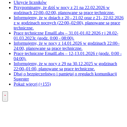
Ukrycie liczników
Przypominamy, że dziś w nocy z 21 na 22.02.2026 w
godzinach 22:00–02:00, planowane są prace techniczne.
Informujemy, że w dniach z 20 - 21.02 oraz z 21- 22.02.2026
z w godzinach nocnych (22:00–02:00), planowane są prace
techniczne.
Prace techniczne EmailLabs – 31.01-01.02.2026 r i 28.02-
01.03.2023r. (godz. 0:00 - 08:00).
Informujemy, że w nocy z 14.01.2026 w godzinach 22:00–
24:00, planowane są prace techniczne.
Prace techniczne EmailLabs – 12-13.01.2026 r (godz. 0:00 -
04:00).
Informujemy, że w nocy z 29 na 30.12.2025 w godzinach
22:00–01:00, planowane są prace techniczne.
Dbaj o bezpieczeństwo i pamiętaj o regułach komunikacji
Sugester
Pokaż więcej (+155)