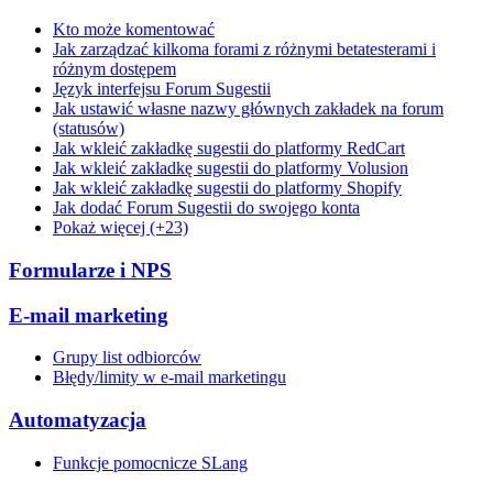
Kto może komentować
Jak zarządzać kilkoma forami z różnymi betatesterami i
różnym dostępem
Język interfejsu Forum Sugestii
Jak ustawić własne nazwy głównych zakładek na forum
(statusów)
Jak wkleić zakładkę sugestii do platformy RedCart
Jak wkleić zakładkę sugestii do platformy Volusion
Jak wkleić zakładkę sugestii do platformy Shopify
Jak dodać Forum Sugestii do swojego konta
Pokaż więcej (+23)
Formularze i NPS
E-mail marketing
Grupy list odbiorców
Błędy/limity w e-mail marketingu
Automatyzacja
Funkcje pomocnicze SLang