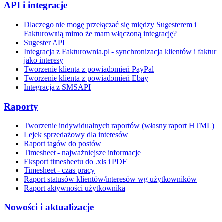
API i integracje
Dlaczego nie mogę przełączać się między Sugesterem i
Fakturownią mimo że mam włączoną integrację?
Sugester API
Integracja z Fakturownia.pl - synchronizacja klientów i faktur
jako interesy
Tworzenie klienta z powiadomień PayPal
Tworzenie klienta z powiadomień Ebay
Integracja z SMSAPI
Raporty
Tworzenie indywidualnych raportów (własny raport HTML)
Lejek sprzedażowy dla interesów
Raport tagów do postów
Timesheet - najważniejsze informacje
Eksport timesheetu do .xls i PDF
Timesheet - czas pracy
Raport statusów klientów/interesów wg użytkowników
Raport aktywności użytkownika
Nowości i aktualizacje