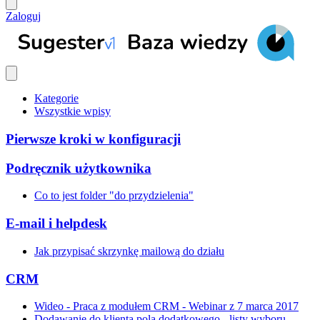
Zaloguj
Kategorie
Wszystkie wpisy
Pierwsze kroki w konfiguracji
Podręcznik użytkownika
Co to jest folder "do przydzielenia"
E-mail i helpdesk
Jak przypisać skrzynkę mailową do działu
CRM
Wideo - Praca z modułem CRM - Webinar z 7 marca 2017
Dodawanie do klienta pola dodatkowego - listy wyboru