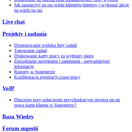
Jak zaznaczyć na raz wielu klientów/interesy i wykonać akcję
na wielu na raz
Live chat
Projekty i zadania
Dostosowanie widoku listy zadań
Tagowanie zadań
Drukowanie karty pracy za wybrany okres
Zarządzanie projektami i zadaniami - najważniejsze
informacje
Raporty w Sugesterze
Konfiguracja rejestracji czasu pracy
VoIP
Dlaczego przy połączeniu przychodzącym otwiera mi się
nowa karta klienta w Sugesterze?
Baza Wiedzy
Forum sugestii