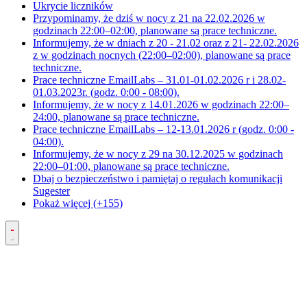
Ukrycie liczników
Przypominamy, że dziś w nocy z 21 na 22.02.2026 w
godzinach 22:00–02:00, planowane są prace techniczne.
Informujemy, że w dniach z 20 - 21.02 oraz z 21- 22.02.2026
z w godzinach nocnych (22:00–02:00), planowane są prace
techniczne.
Prace techniczne EmailLabs – 31.01-01.02.2026 r i 28.02-
01.03.2023r. (godz. 0:00 - 08:00).
Informujemy, że w nocy z 14.01.2026 w godzinach 22:00–
24:00, planowane są prace techniczne.
Prace techniczne EmailLabs – 12-13.01.2026 r (godz. 0:00 -
04:00).
Informujemy, że w nocy z 29 na 30.12.2025 w godzinach
22:00–01:00, planowane są prace techniczne.
Dbaj o bezpieczeństwo i pamiętaj o regułach komunikacji
Sugester
Pokaż więcej (+155)