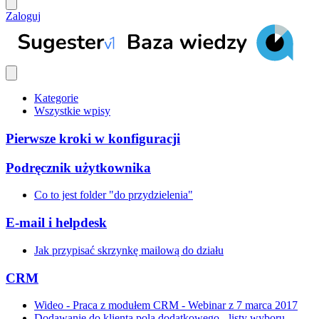
Zaloguj
Kategorie
Wszystkie wpisy
Pierwsze kroki w konfiguracji
Podręcznik użytkownika
Co to jest folder "do przydzielenia"
E-mail i helpdesk
Jak przypisać skrzynkę mailową do działu
CRM
Wideo - Praca z modułem CRM - Webinar z 7 marca 2017
Dodawanie do klienta pola dodatkowego - listy wyboru