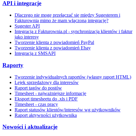
API i integracje
Dlaczego nie mogę przełączać się między Sugesterem i
Fakturownią mimo że mam włączoną integrację?
Sugester API
Integracja z Fakturownia.pl - synchronizacja klientów i faktur
jako interesy
Tworzenie klienta z powiadomień PayPal
Tworzenie klienta z powiadomień Ebay
Integracja z SMSAPI
Raporty
Tworzenie indywidualnych raportów (własny raport HTML)
Lejek sprzedażowy dla interesów
Raport tagów do postów
Timesheet - najważniejsze informacje
Eksport timesheetu do .xls i PDF
Timesheet - czas pracy
Raport statusów klientów/interesów wg użytkowników
Raport aktywności użytkownika
Nowości i aktualizacje