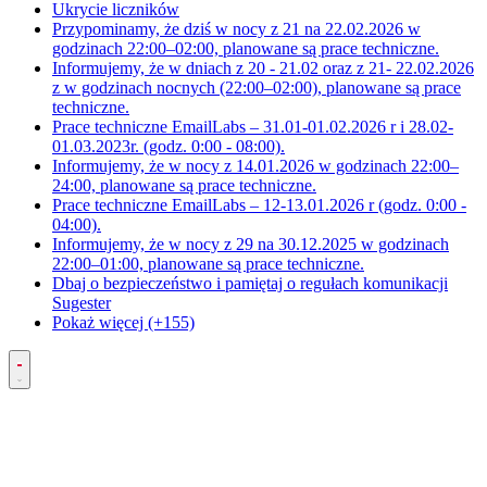
Ukrycie liczników
Przypominamy, że dziś w nocy z 21 na 22.02.2026 w
godzinach 22:00–02:00, planowane są prace techniczne.
Informujemy, że w dniach z 20 - 21.02 oraz z 21- 22.02.2026
z w godzinach nocnych (22:00–02:00), planowane są prace
techniczne.
Prace techniczne EmailLabs – 31.01-01.02.2026 r i 28.02-
01.03.2023r. (godz. 0:00 - 08:00).
Informujemy, że w nocy z 14.01.2026 w godzinach 22:00–
24:00, planowane są prace techniczne.
Prace techniczne EmailLabs – 12-13.01.2026 r (godz. 0:00 -
04:00).
Informujemy, że w nocy z 29 na 30.12.2025 w godzinach
22:00–01:00, planowane są prace techniczne.
Dbaj o bezpieczeństwo i pamiętaj o regułach komunikacji
Sugester
Pokaż więcej (+155)