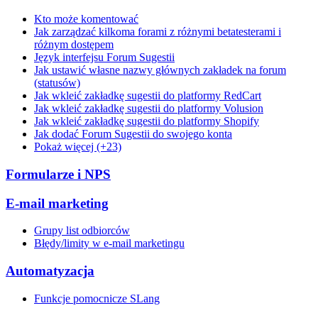
Kto może komentować
Jak zarządzać kilkoma forami z różnymi betatesterami i
różnym dostępem
Język interfejsu Forum Sugestii
Jak ustawić własne nazwy głównych zakładek na forum
(statusów)
Jak wkleić zakładkę sugestii do platformy RedCart
Jak wkleić zakładkę sugestii do platformy Volusion
Jak wkleić zakładkę sugestii do platformy Shopify
Jak dodać Forum Sugestii do swojego konta
Pokaż więcej (+23)
Formularze i NPS
E-mail marketing
Grupy list odbiorców
Błędy/limity w e-mail marketingu
Automatyzacja
Funkcje pomocnicze SLang