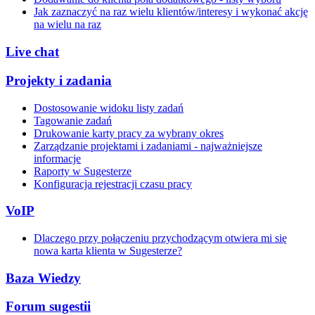
Jak zaznaczyć na raz wielu klientów/interesy i wykonać akcję
na wielu na raz
Live chat
Projekty i zadania
Dostosowanie widoku listy zadań
Tagowanie zadań
Drukowanie karty pracy za wybrany okres
Zarządzanie projektami i zadaniami - najważniejsze
informacje
Raporty w Sugesterze
Konfiguracja rejestracji czasu pracy
VoIP
Dlaczego przy połączeniu przychodzącym otwiera mi się
nowa karta klienta w Sugesterze?
Baza Wiedzy
Forum sugestii