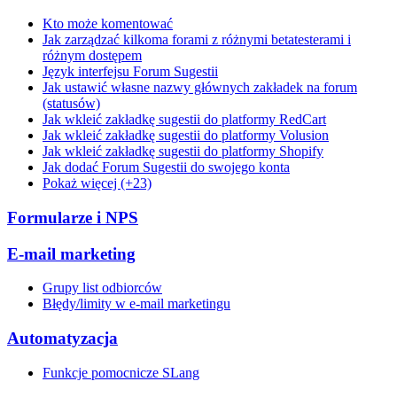
Kto może komentować
Jak zarządzać kilkoma forami z różnymi betatesterami i
różnym dostępem
Język interfejsu Forum Sugestii
Jak ustawić własne nazwy głównych zakładek na forum
(statusów)
Jak wkleić zakładkę sugestii do platformy RedCart
Jak wkleić zakładkę sugestii do platformy Volusion
Jak wkleić zakładkę sugestii do platformy Shopify
Jak dodać Forum Sugestii do swojego konta
Pokaż więcej (+23)
Formularze i NPS
E-mail marketing
Grupy list odbiorców
Błędy/limity w e-mail marketingu
Automatyzacja
Funkcje pomocnicze SLang