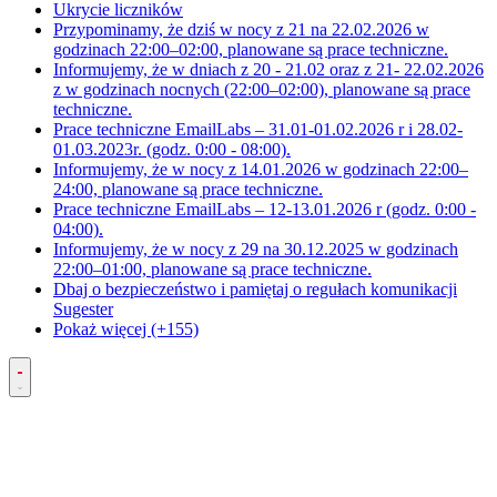
Ukrycie liczników
Przypominamy, że dziś w nocy z 21 na 22.02.2026 w
godzinach 22:00–02:00, planowane są prace techniczne.
Informujemy, że w dniach z 20 - 21.02 oraz z 21- 22.02.2026
z w godzinach nocnych (22:00–02:00), planowane są prace
techniczne.
Prace techniczne EmailLabs – 31.01-01.02.2026 r i 28.02-
01.03.2023r. (godz. 0:00 - 08:00).
Informujemy, że w nocy z 14.01.2026 w godzinach 22:00–
24:00, planowane są prace techniczne.
Prace techniczne EmailLabs – 12-13.01.2026 r (godz. 0:00 -
04:00).
Informujemy, że w nocy z 29 na 30.12.2025 w godzinach
22:00–01:00, planowane są prace techniczne.
Dbaj o bezpieczeństwo i pamiętaj o regułach komunikacji
Sugester
Pokaż więcej (+155)