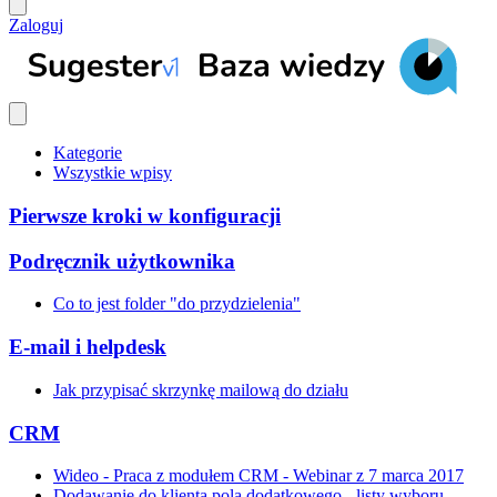
Zaloguj
Kategorie
Wszystkie wpisy
Pierwsze kroki w konfiguracji
Podręcznik użytkownika
Co to jest folder "do przydzielenia"
E-mail i helpdesk
Jak przypisać skrzynkę mailową do działu
CRM
Wideo - Praca z modułem CRM - Webinar z 7 marca 2017
Dodawanie do klienta pola dodatkowego - listy wyboru