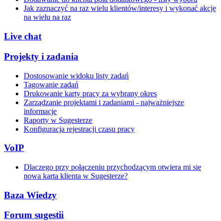
Jak zaznaczyć na raz wielu klientów/interesy i wykonać akcję
na wielu na raz
Live chat
Projekty i zadania
Dostosowanie widoku listy zadań
Tagowanie zadań
Drukowanie karty pracy za wybrany okres
Zarządzanie projektami i zadaniami - najważniejsze
informacje
Raporty w Sugesterze
Konfiguracja rejestracji czasu pracy
VoIP
Dlaczego przy połączeniu przychodzącym otwiera mi się
nowa karta klienta w Sugesterze?
Baza Wiedzy
Forum sugestii