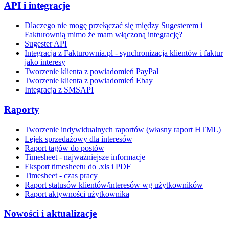
API i integracje
Dlaczego nie mogę przełączać się między Sugesterem i
Fakturownią mimo że mam włączoną integrację?
Sugester API
Integracja z Fakturownia.pl - synchronizacja klientów i faktur
jako interesy
Tworzenie klienta z powiadomień PayPal
Tworzenie klienta z powiadomień Ebay
Integracja z SMSAPI
Raporty
Tworzenie indywidualnych raportów (własny raport HTML)
Lejek sprzedażowy dla interesów
Raport tagów do postów
Timesheet - najważniejsze informacje
Eksport timesheetu do .xls i PDF
Timesheet - czas pracy
Raport statusów klientów/interesów wg użytkowników
Raport aktywności użytkownika
Nowości i aktualizacje