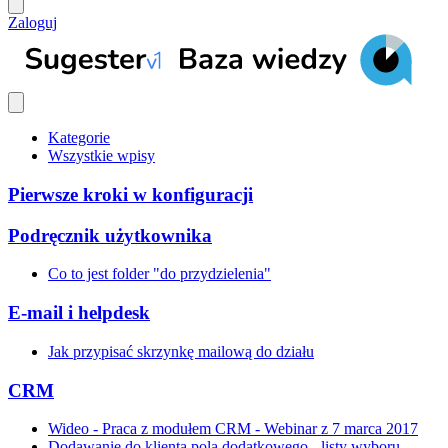
Zaloguj
Kategorie
Wszystkie wpisy
Pierwsze kroki w konfiguracji
Podręcznik użytkownika
Co to jest folder "do przydzielenia"
E-mail i helpdesk
Jak przypisać skrzynkę mailową do działu
CRM
Wideo - Praca z modułem CRM - Webinar z 7 marca 2017
Dodawanie do klienta pola dodatkowego - listy wyboru