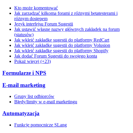
Kto może komentować
Jak zarządzać kilkoma forami z różnymi betatesterami i
różnym dostępem
Język interfejsu Forum Sugestii
Jak ustawić własne nazwy głównych zakładek na forum
(statusów)
Jak wkleić zakładkę sugestii do platformy RedCart
Jak wkleić zakładkę sugestii do platformy Volusion
Jak wkleić zakładkę sugestii do platformy Shopify
Jak dodać Forum Sugestii do swojego konta
Pokaż więcej (+23)
Formularze i NPS
E-mail marketing
Grupy list odbiorców
Błędy/limity w e-mail marketingu
Automatyzacja
Funkcje pomocnicze SLang