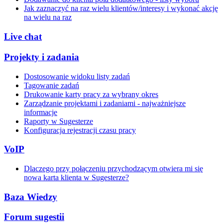
Jak zaznaczyć na raz wielu klientów/interesy i wykonać akcję
na wielu na raz
Live chat
Projekty i zadania
Dostosowanie widoku listy zadań
Tagowanie zadań
Drukowanie karty pracy za wybrany okres
Zarządzanie projektami i zadaniami - najważniejsze
informacje
Raporty w Sugesterze
Konfiguracja rejestracji czasu pracy
VoIP
Dlaczego przy połączeniu przychodzącym otwiera mi się
nowa karta klienta w Sugesterze?
Baza Wiedzy
Forum sugestii