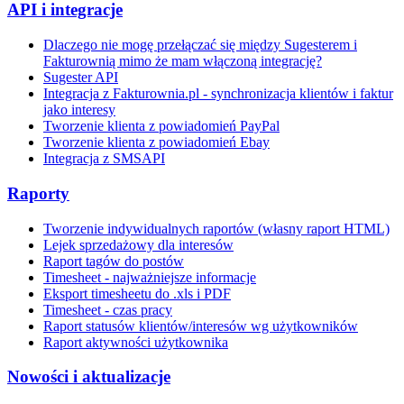
API i integracje
Dlaczego nie mogę przełączać się między Sugesterem i
Fakturownią mimo że mam włączoną integrację?
Sugester API
Integracja z Fakturownia.pl - synchronizacja klientów i faktur
jako interesy
Tworzenie klienta z powiadomień PayPal
Tworzenie klienta z powiadomień Ebay
Integracja z SMSAPI
Raporty
Tworzenie indywidualnych raportów (własny raport HTML)
Lejek sprzedażowy dla interesów
Raport tagów do postów
Timesheet - najważniejsze informacje
Eksport timesheetu do .xls i PDF
Timesheet - czas pracy
Raport statusów klientów/interesów wg użytkowników
Raport aktywności użytkownika
Nowości i aktualizacje