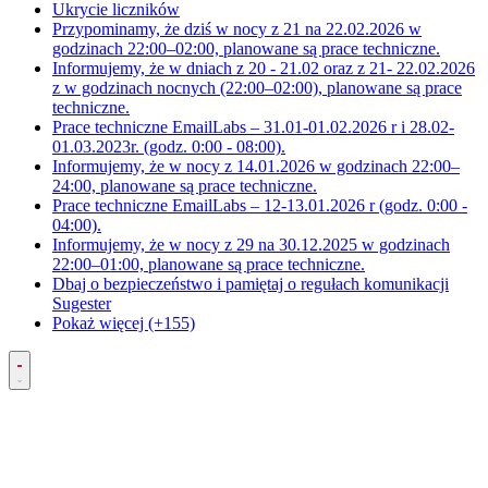
Ukrycie liczników
Przypominamy, że dziś w nocy z 21 na 22.02.2026 w
godzinach 22:00–02:00, planowane są prace techniczne.
Informujemy, że w dniach z 20 - 21.02 oraz z 21- 22.02.2026
z w godzinach nocnych (22:00–02:00), planowane są prace
techniczne.
Prace techniczne EmailLabs – 31.01-01.02.2026 r i 28.02-
01.03.2023r. (godz. 0:00 - 08:00).
Informujemy, że w nocy z 14.01.2026 w godzinach 22:00–
24:00, planowane są prace techniczne.
Prace techniczne EmailLabs – 12-13.01.2026 r (godz. 0:00 -
04:00).
Informujemy, że w nocy z 29 na 30.12.2025 w godzinach
22:00–01:00, planowane są prace techniczne.
Dbaj o bezpieczeństwo i pamiętaj o regułach komunikacji
Sugester
Pokaż więcej (+155)