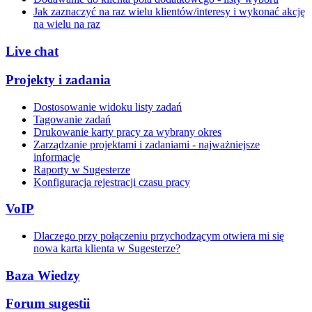
Jak zaznaczyć na raz wielu klientów/interesy i wykonać akcję
na wielu na raz
Live chat
Projekty i zadania
Dostosowanie widoku listy zadań
Tagowanie zadań
Drukowanie karty pracy za wybrany okres
Zarządzanie projektami i zadaniami - najważniejsze
informacje
Raporty w Sugesterze
Konfiguracja rejestracji czasu pracy
VoIP
Dlaczego przy połączeniu przychodzącym otwiera mi się
nowa karta klienta w Sugesterze?
Baza Wiedzy
Forum sugestii