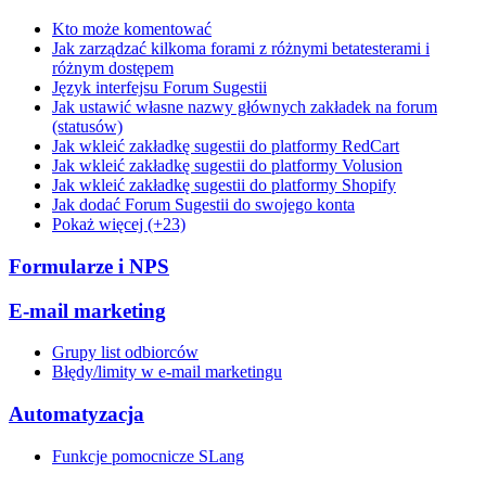
Kto może komentować
Jak zarządzać kilkoma forami z różnymi betatesterami i
różnym dostępem
Język interfejsu Forum Sugestii
Jak ustawić własne nazwy głównych zakładek na forum
(statusów)
Jak wkleić zakładkę sugestii do platformy RedCart
Jak wkleić zakładkę sugestii do platformy Volusion
Jak wkleić zakładkę sugestii do platformy Shopify
Jak dodać Forum Sugestii do swojego konta
Pokaż więcej (+23)
Formularze i NPS
E-mail marketing
Grupy list odbiorców
Błędy/limity w e-mail marketingu
Automatyzacja
Funkcje pomocnicze SLang