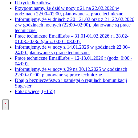
Ukrycie liczników
Przypominamy, że dziś w nocy z 21 na 22.02.2026 w
godzinach 22:00–02:00, planowane są prace techniczne.
Informujemy, że w dniach z 20 - 21.02 oraz z 21- 22.02.2026
z w godzinach nocnych (22:00–02:00), planowane są prace
techniczne.
Prace techniczne EmailLabs – 31.01-01.02.2026 r i 28.02-
01.03.2023r. (godz. 0:00 - 08:00).
Informujemy, że w nocy z 14.01.2026 w godzinach 22:00–
24:00, planowane są prace techniczne.
Prace techniczne EmailLabs – 12-13.01.2026 r (godz. 0:00 -
04:00).
Informujemy, że w nocy z 29 na 30.12.2025 w godzinach
22:00–01:00, planowane są prace techniczne.
Dbaj o bezpieczeństwo i pamiętaj o regułach komunikacji
Sugester
Pokaż więcej (+155)