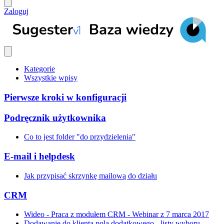
Zaloguj
Kategorie
Wszystkie wpisy
Pierwsze kroki w konfiguracji
Podręcznik użytkownika
Co to jest folder "do przydzielenia"
E-mail i helpdesk
Jak przypisać skrzynkę mailową do działu
CRM
Wideo - Praca z modułem CRM - Webinar z 7 marca 2017
Dodawanie do klienta pola dodatkowego - listy wyboru