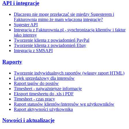
API i integracje
Dlaczego nie mogę przełączać się między Sugesterem i
Fakturownią mimo że mam włączoną integrację?
Sugester API
Integracja z Fakturownia.pl - synchronizacja klientów i faktur
jako interesy
Tworzenie klienta z powiadomień PayPal
Tworzenie klienta z powiadomień Ebay
Integracja z SMSAPI
Raporty
Tworzenie indywidualnych raportów (własny raport HTML)
Lejek sprzedażowy dla interesów
Raport tagów do postów
Timesheet - najważniejsze informacje
Eksport timesheetu do .xls i PDF
Timesheet - czas pracy
Raport statusów klientów/interesów wg użytkowników
Raport aktywności użytkownika
Nowości i aktualizacje