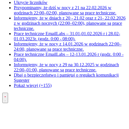
Ukrycie liczników
Przypominamy, że dziś w nocy z 21 na 22.02.2026 w
godzinach 22:00–02:00, planowane są prace techniczne.
Informujemy, że w dniach z 20 - 21.02 oraz z 21- 22.02.2026
z w godzinach nocnych (22:00–02:00), planowane są prace
techniczne.
Prace techniczne EmailLabs – 31.01-01.02.2026 r i 28.02-
01.03.2023r. (godz. 0:00 - 08:00).
Informujemy, że w nocy z 14.01.2026 w godzinach 22:00–
24:00, planowane są prace techniczne.
Prace techniczne EmailLabs – 12-13.01.2026 r (godz. 0:00 -
04:00).
Informujemy, że w nocy z 29 na 30.12.2025 w godzinach
22:00–01:00, planowane są prace techniczne.
Dbaj o bezpieczeństwo i pamiętaj o regułach komunikacji
Sugester
Pokaż więcej (+155)