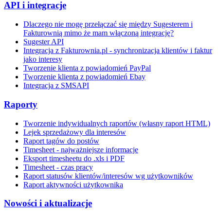
API i integracje
Dlaczego nie mogę przełączać się między Sugesterem i
Fakturownią mimo że mam włączoną integrację?
Sugester API
Integracja z Fakturownia.pl - synchronizacja klientów i faktur
jako interesy
Tworzenie klienta z powiadomień PayPal
Tworzenie klienta z powiadomień Ebay
Integracja z SMSAPI
Raporty
Tworzenie indywidualnych raportów (własny raport HTML)
Lejek sprzedażowy dla interesów
Raport tagów do postów
Timesheet - najważniejsze informacje
Eksport timesheetu do .xls i PDF
Timesheet - czas pracy
Raport statusów klientów/interesów wg użytkowników
Raport aktywności użytkownika
Nowości i aktualizacje