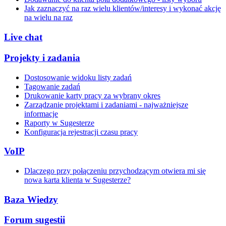
Jak zaznaczyć na raz wielu klientów/interesy i wykonać akcję
na wielu na raz
Live chat
Projekty i zadania
Dostosowanie widoku listy zadań
Tagowanie zadań
Drukowanie karty pracy za wybrany okres
Zarządzanie projektami i zadaniami - najważniejsze
informacje
Raporty w Sugesterze
Konfiguracja rejestracji czasu pracy
VoIP
Dlaczego przy połączeniu przychodzącym otwiera mi się
nowa karta klienta w Sugesterze?
Baza Wiedzy
Forum sugestii