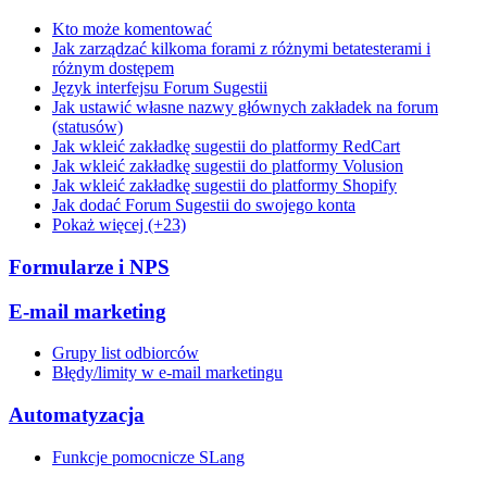
Kto może komentować
Jak zarządzać kilkoma forami z różnymi betatesterami i
różnym dostępem
Język interfejsu Forum Sugestii
Jak ustawić własne nazwy głównych zakładek na forum
(statusów)
Jak wkleić zakładkę sugestii do platformy RedCart
Jak wkleić zakładkę sugestii do platformy Volusion
Jak wkleić zakładkę sugestii do platformy Shopify
Jak dodać Forum Sugestii do swojego konta
Pokaż więcej (+23)
Formularze i NPS
E-mail marketing
Grupy list odbiorców
Błędy/limity w e-mail marketingu
Automatyzacja
Funkcje pomocnicze SLang