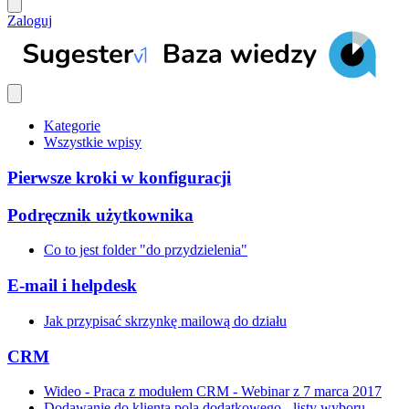
Zaloguj
Kategorie
Wszystkie wpisy
Pierwsze kroki w konfiguracji
Podręcznik użytkownika
Co to jest folder "do przydzielenia"
E-mail i helpdesk
Jak przypisać skrzynkę mailową do działu
CRM
Wideo - Praca z modułem CRM - Webinar z 7 marca 2017
Dodawanie do klienta pola dodatkowego - listy wyboru